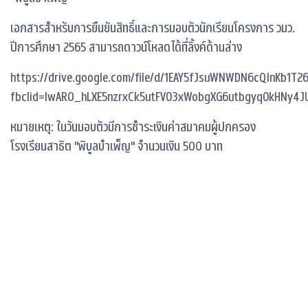
เอกสารสำหรับการยืนยันสิทธิ์และการมอบตัวนักเรียนโครงการ วมว.
ปีการศึกษา 2565 สามารถดาวน์โหลดได้ที่ลิ้งค์ด้านล่าง
https://drive.google.com/file/d/1EAY5fJsuWNWDN6cQInKb1T
fbclid=IwAR0_hLXE5nzrxCk5utFVO3xWobgXG6utbgyqOkHNy4
หมายเหตุ: ในวันมอบตัวมีการชำระเงินค่าสมาคมผู้ปกครอง
โรงเรียนสาธิต "พิบูลบำเพ็ญ" จำนวนเงิน 500 บาท