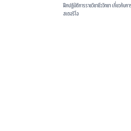
ฝึกปฏิบัติการรายวิชาชีววิทยา เกี่ยวกับก
สเตอริโอ