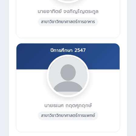
นายอาทิตย์ จงภิญโญตระกูล
สาขาวิชาวิทยาศาสตร์การอาหาร
ปีการศึกษา 2547
นายธเนศ กฤตศุภฤกษ์
สาขาวิชาวิทยาศาสตร์การแพทย์