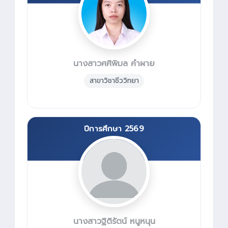
นางสาวศศิพิมล คำผาย
สาขาวิชาชีววิทยา
ปีการศึกษา 2569
นางสาวฐิติรัตน์ หนูหนุน