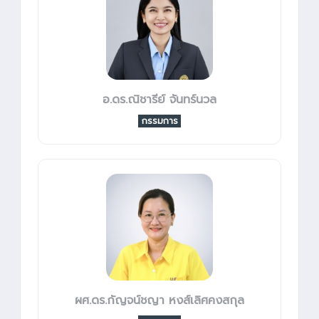
อ.ดร.ณิชารีย์ จันทร์นวล
กรรมการ
ผศ.ดร.กัญจน์ชญา หงส์เลิศคงสกุล