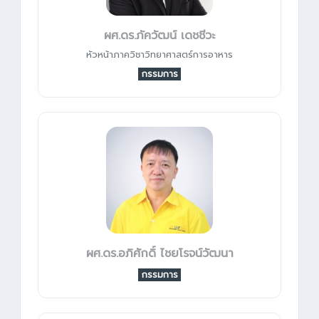
ผศ.ดร.ภัควัฒน์ เดชชีวะ
หัวหน้าภาควิชาวิทยาศาสตร์การอาหาร
กรรมการ
ผศ.ดร.อภิศักดิ์ ไชยโรจน์วัฒนา
กรรมการ