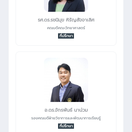
รศ.ดร.รชนิมุข หิรัญสัจจาเลิศ
คณบดีคณะวิทยาศาสตร์
ที่ปรึกษา
อ.ดร.จักรพันธ์ นาน่วม
รองคณบดีฝ่ายวิชาการและพัฒนาการเรียนรู้
ที่ปรึกษา