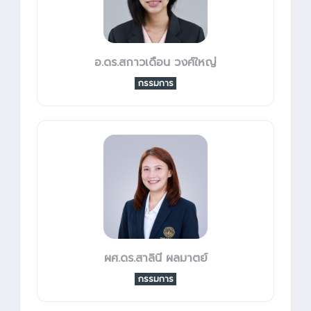
อ.ดร.สกาวเดือน วงศ์ใหญ่
กรรมการ
ผศ.ดร.สาลินี ผลมาตย์
กรรมการ