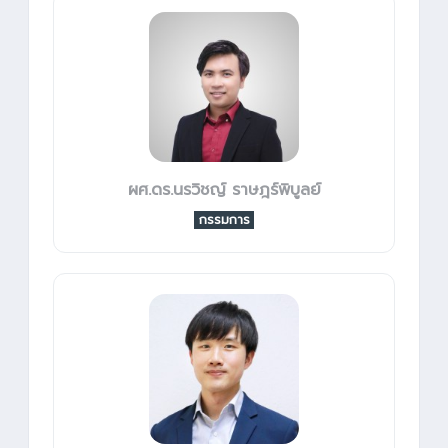
ผศ.ดร.นรวิชญ์ ราษฎร์พิบูลย์
กรรมการ