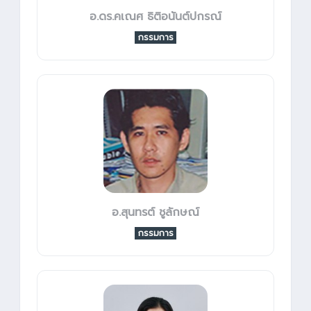
อ.ดร.คเณศ ธิติอนันต์ปกรณ์
กรรมการ
อ.สุนทรต์ ชูลักษณ์
กรรมการ