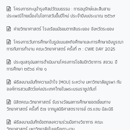
โครงการทะนุบำรุงศิลปวัฒนธรรม : การอนุรักษ์และสืบสาน
ประเพณีไทยเนื่องในโอกาสวันขึ้นปีใหม่ ประจำปีงบประมาณ ๒๕๖๙
ค่ายวิทยาศาสตร์ โรงเรียนมัธยมตากสินระยอง จังหวัดระยอง
โครงการวันการศึกษาในรูปแบบสหกิจศึกษาและการศึกษาเชิงบูรณา
การกับการทํางาน คณะวิทยาศาสตร์ ครั้งที่ ๓ : CWIE DAY 2025
ประชุมสรุปผลการดำเนินงานโครงการโอลิมปิกวิชาการ สอวน. ปี
การศึกษา ๒๕๖๘ ค่าย ๑
พิธีลงนามบันทึกความเข้าใจ (MOU) ระหว่าง มหาวิทยาลัยบูรพา กับ
องค์การสวนสัตว์แห่งประเทศไทยในพระบรมราชูปถัมภ์
นิสิตคณะวิทยาศาสตร์ รับรางวัลผลการศึกษายอดเยี่ยมทาง
วิทยาศาสตร์ ครั้งที่ ๕๗ จากมูลนิธิศาสตราจารย์ ดร.แถบ นีละนิธิ
พิธีลงนามบันทึกข้อตกลงความร่วมมือทางวิชาการ คณะ
วิทยาศาสตร์ มหาวิทยาลัยในเครือเทา-งาม