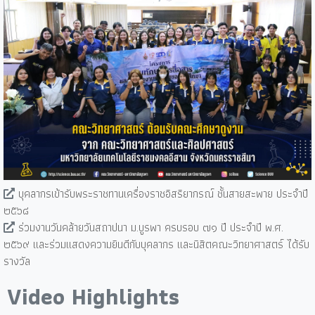
บุคลากรเข้ารับพระราชทานเครื่องราชอิสริยากรณ์ ชั้นสายสะพาย ประจำปี
๒๕๖๘
ร่วมงานวันคล้ายวันสถาปนา ม.บูรพา ครบรอบ ๗๑ ปี ประจำปี พ.ศ.
๒๕๖๙ และร่วมแสดงความยินดีกับบุคลากร และนิสิตคณะวิทยาศาสตร์ ได้รับ
รางวัล
Video Highlights