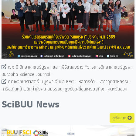
๗๑ ปี วิทยาศาสตร์บูรพา และ พิธีแถลงข่าว “วารสารวิทยาศาสตร์บูรพา
Burapha Science Journal"
คณะวิทยาศาสตร์ ม.บูรพา จับมือ EEC - หอการค้า – สภาอุตสาหกรรม
หารือเดินหน้าผลิตกำลังคน สมรรถนะสูงขับเคลื่อนเศรษฐกิจภาคตะวันออก
SciBUU News
ดูทั้งหมด