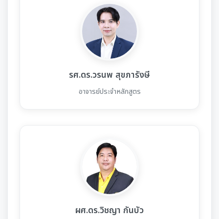
รศ.ดร.วรนพ สุขภารังษี
อาจารย์ประจำหลักสูตร
ผศ.ดร.วิชญา กันบัว