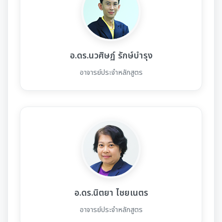
อ.ดร.นวศิษฏ์ รักษ์บำรุง
อาจารย์ประจำหลักสูตร
อ.ดร.นิตยา ไชยเนตร
อาจารย์ประจำหลักสูตร