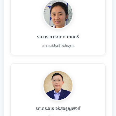
รศ.ดร.การะเกด เทศศรี
อาจารย์ประจำหลักสูตร
รศ.ดร.จเร จรัสจรูญพงศ์