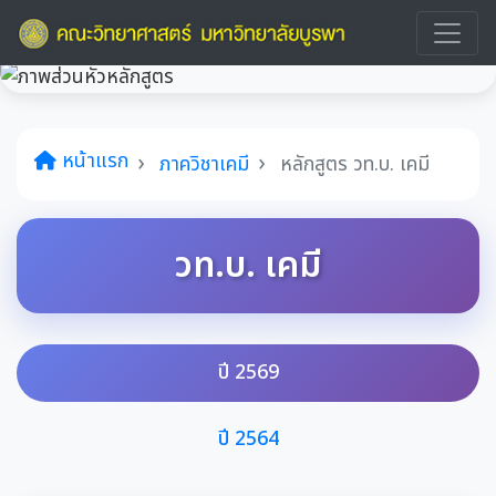
หน้าแรก
ภาควิชาเคมี
หลักสูตร วท.บ. เคมี
วท.บ. เคมี
ปี 2569
ปี 2564