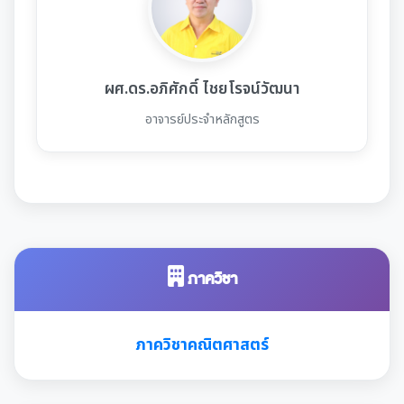
ผศ.ดร.อภิศักดิ์ ไชยโรจน์วัฒนา
อาจารย์ประจำหลักสูตร
ภาควิชา
ภาควิชาคณิตศาสตร์