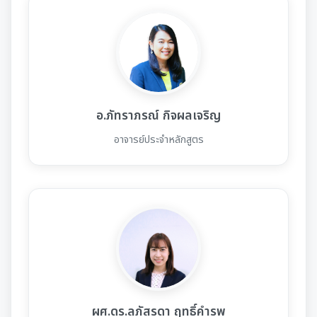
อ.ภัทราภรณ์ กิจผลเจริญ
อาจารย์ประจำหลักสูตร
ผศ.ดร.ลภัสรดา ฤทธิ์คำรพ