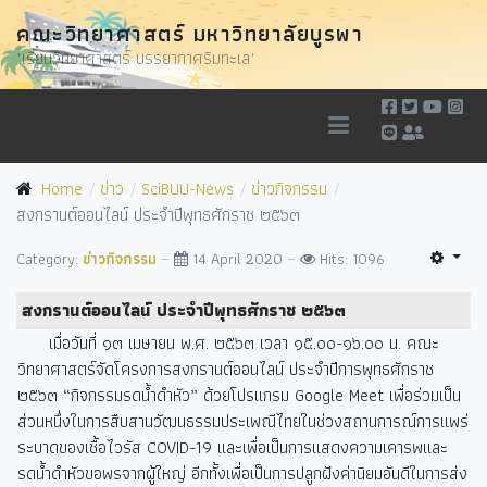
คณะวิทยาศาสตร์ มหาวิทยาลัยบูรพา
"เรียนวิทยาศาสตร์ บรรยากาศริมทะเล"
Home
ข่าว
SciBUU-News
ข่าวกิจกรรม
สงกรานต์ออนไลน์ ประจำปีพุทธศักราช ๒๕๖๓
Category:
ข่าวกิจกรรม
14 April 2020
Hits: 1096
สงกรานต์ออนไลน์ ประจำปีพุทธศักราช ๒๕๖๓
เมื่อวันที่ ๑๓ เมษายน พ.ศ. ๒๕๖๓ เวลา ๑๕.๐๐-๑๖.๐๐ น. คณะ
วิทยาศาสตร์จัดโครงการสงกรานต์ออนไลน์ ประจำปีการพุทธศักราช
๒๕๖๓ “กิจกรรมรดน้ำดำหัว” ด้วยโปรแกรม Google Meet เพื่อร่วมเป็น
ส่วนหนึ่งในการสืบสานวัฒนธรรมประเพณีไทยในช่วงสถานการณ์การแพร่
ระบาดของเชื้อไวรัส COVID-19 และเพื่อเป็นการแสดงความเคารพและ
รดน้ำดำหัวขอพรจากผู้ใหญ่ อีกทั้งเพื่อเป็นการปลูกฝังค่านิยมอันดีในการส่ง