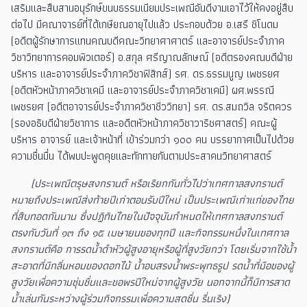
เสริมและสืบสานอนุรักษ์ขนบธรรมเนียมประเพณีอันดีงามเอาไว้ให้คงอยู่สืบ
ต่อไป มีคณาจารย์ที่ได้เกษียณอายุไปแล้ว ประกอบด้วย อ.เสรี ชิโนดม
(อดีตผู้รักษาการแทนคณบดีคณะวิทยาศาศาตร์ และอาจารย์ประจำภาค
วิชาวิทยาการคอมพิวเตอร์) อ.สกุล ศรีญาณลักษณ์ (อดีตรองคณบดีฝ่าย
บริหาร และอาจารย์ประจำภาควิชาฟิสิกส์) รศ. ดร.ธรรมนูญ เพชรยศ
(อดีตหัวหน้าภาควิชาเคมี และอาจารย์ประจำภาควิชาเคมี) ผศ.พรรณี
เพชรยศ (อดีตอาจารย์ประจำภาควิชาชีววิทยา) รศ. ดร.สมถวิล จริตควร
(รองอธิบดีฝ่ายวิชาการ และอดีตหัวหน้าภาควิชาวาริชศาสตร์) คณะผู้
บริหาร อาจารย์ และเจ้าหน้าที่ เข้าร่วมกว่า ๑๐๐ คน บรรยากาศเป็นไปด้วย
ความชื่นมื่น ได้พบปะพูดคุยและทักทายกันตามประสาคนวิทยาศาสตร์
(ประเพณีตรุษสงกรานต์ หรือเรียกกันทั่วไปว่าเทศกาลสงกรานต์
หมายถึงประเพณีส่งท้ายปีเก่าตอนรับปีใหม่ เป็นประเพณีเก่าแก่ของไทย
ที่สืบทอดกันนาน ซึ่งปฏิทินไทยในปัจจุบันกำหนดให้เทศกาลสงกรานต์
ตรงกับวันที่ ๑๓ ถึง ๑๕ เมษายนของทุกปี และกิจกรรมหนึ่งในเทศกาล
สงกรานต์คือ การรดน้ำดำหัวผู้สูงอายุหรือผู้ที่สูงวัยกว่า โดยเริ่มจากใช้น้ำ
สะอาดที่มีกลิ่นหอมของดอกไม้ น้ำอบสรงน้ำพระพุทธรูป รดน้ำที่มือของผู้
สูงวัยเพื่อความชุ่มชื่นและขอพรปีใหม่จากผู้สูงวัย นอกจากนี้ก็มีการสาด
น้ำเล่นกันระหว่างผู้ร่วมกิจกรรมเพื่อความสดชื่น รื่นเริง)