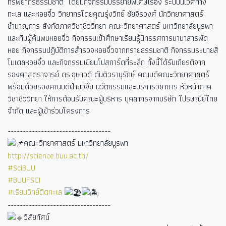
ทรัพยากรธรรมชาติ โดยมีกิจกรรมบรรยายพิเศษเรื่อง ระบบนิเวศทาง
ทะเล และหอยจิ๋ว วิทยากรโดยคุณรุ่งวิทย์ ชัยจิรวงศ์ นักวิทยาศาสตร์
ชำนาญการ สังกัดภาควิชาชีววิทยา คณะวิทยาศาสตร์ มหาวิทยาลัยบูรพา
และทีมผู้ค้นพบหอยจิ๋ว กิจกรรมเข้าศึกษาเรียนรู้นิทรรศการนานาสารพัด
หอย กิจกรรมปฏิบัติการสำรวจหอยจิ๋วจากทรายธรรมชาติ กิจกรรมระบายสี
โมเดลหอยจิ๋ว และกิจกรรมเขียนโปสการ์ดที่ระลึก ทั้งนี้ได้รับเกียรติจาก
รองศาสตราจารย์ ดร.อุษาวดี ตันติวรานุรักษ์ คณบดีคณะวิทยาศาสตร์
พร้อมด้วยรองคณบดีฝ่ายวิจัย นวัตกรรมและบริการวิชาการ หัวหน้าภาค
วิชาชีววิทยา ให้การต้อนรับคณะผู้บริหาร บุคลากรจากบริษัท ไปรษณีย์ไทย
จำกัด และผู้เข้าร่วมโครงการ
----------------------------------
คณะวิทยาศาสตร์ มหาวิทยาลัยบูรพา
http://science.buu.ac.th/
#SciBUU
#BUUFSCI
#เรียนวิทย์ติดทะเล
----------------------------------
วิสัยทัศน์