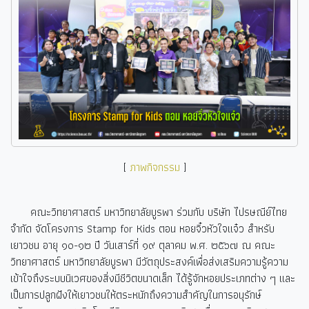
[
ภาพกิจกรรม
]
คณะวิทยาศาสตร์ มหาวิทยาลัยบูรพา ร่วมกับ บริษัท ไปรษณีย์ไทย
จำกัด จัดโครงการ Stamp for Kids
ตอน หอยจิ๋วหัวใจแจ๋ว สำหรับ
เยาวชน อายุ ๑๐-๑๒ ปี วันเสาร์ที่ ๑๙ ตุลาคม พ.ศ. ๒๕๖๗ ณ คณะ
วิทยาศาสตร์ มหาวิทยาลัยบูรพา มีวัตถุประสงค์เพื่อส่งเสริมความรู้ความ
เข้าใจถึงระบบนิเวศของสิ่งมีชีวิตขนาดเล็ก ได้รู้จักหอยประเภทต่าง ๆ และ
เป็นการปลูกฝังให้เยาวชนให้ตระหนักถึงความสำคัญในการอนุรักษ์