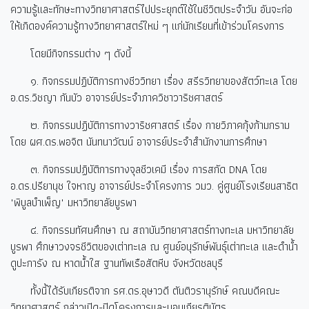
ความรู้และทักษะทางวิทยาศาสตร์ไปประยุกต์ใช้ในชีวิตประจำวัน อันจะก่อ
ให้เกิดองค์ความรู้ทางวิทยาศาสตร์ใหม่ ๆ แก่นักเรียนที่เข้าร่วมโครงการ
โดยมีกิจกรรมต่าง ๆ ดังนี้
๑. กิจกรรมปฏิบัติการทางชีววิทยา เรื่อง สรีรวิทยาของสัตว์ทะเล โดย
อ.ดร.วิชญา กันบัว อาจารย์ประจำภาควิชาวาริชศาสตร์
๒. กิจกรรมปฏิบัติการทางวาริชศาสตร์ เรื่อง กายวิภาคกุ้งก้ามกราม
โดย ผศ.ดร.พอจิต นันทนาวัฒน์ อาจารย์ประจำสำนักงานการศึกษา
๓. กิจกรรมปฏิบัติการทางจุลชีวเคมี เรื่อง การสกัด DNA
โดย
อ.ดร.ปรียานุช ใจหาญ อาจารย์ประจำโครงการ วมว. คู่ศูนย์โรงเรียนสาธิต
"พิบูลบำเพ็ญ" มหาวิทยาลัยบูรพา
๔. กิจกรรมทัศนศึกษา ณ สถาบันวิทยาศาสตร์ทางทะเล มหาวิทยาลัย
บูรพา ศึกษาวงจรชีวิตของเต่าทะเล ณ ศูนย์อนุรักษ์พันธุ์เต่าทะเล และดำน้ำ
ดูปะการัง ณ หาดน้ำใส ฐานทัพเรือสัตหีบ จังหวัดชลบุรี
ทั้งนี้ได้รับเกียรติจาก รศ.ดร.อุษาวดี ตันติวรานุรักษ์ คณบดีคณะ
วิทยาศาสตร์ กล่าวเปิด-ปิดโครงการและมอบเกียรติบัตร