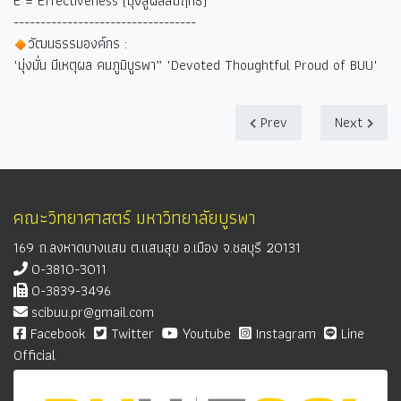
E = Effectiveness (มุ่งสู่ผลสัมฤทธิ์)
----------------------------------
วัฒนธรรมองค์กร :
"มุ่งมั่น มีเหตุผล คนภูมิบูรพา” "Devoted Thoughtful Proud of BUU"
Prev
Next
คณะวิทยาศาสตร์ มหาวิทยาลัยบูรพา
169 ถ.ลงหาดบางแสน ต.แสนสุข อ.เมือง จ.ชลบุรี 20131
0-3810-3011
0-3839-3496
scibuu.pr@gmail.com
Facebook
Twitter
Youtube
Instagram
Line
Official