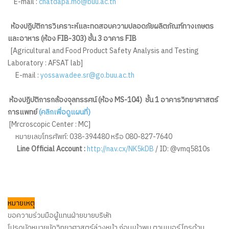
E-mail :
chatdapa.mo@buu.ac.th
ห้องปฏิบัติการวิเคราะห์และทดสอบความปลอดภัยผลิตภัณฑ์ทางเกษตร
และอาหาร (ห้อง FIB-303) ชั้น 3 อาคาร FIB
[Agricultural and Food Product Safety Analysis and Testing
Laboratory : AFSAT lab]
E-mail :
yossawadee.sr@go.buu.ac.th
ห้องปฏิบัติการกล้องจุลทรรศน์ (ห้อง MS-104) ชั้น 1 อาคารวิทยาศาสตร์
การแพทย์
(คลิกเพื่อดูแผนที่)
[Mrcroscopic Center : MC]
หมายเลขโทรศัพท์: 038-394480 หรือ 080-827-7640
Line Official Account :
http://nav.cx/NK5kDB
/ ID: @vmq5810s
หมายเหตุ
ขอความร่วมมือผู้แทนฝ่ายขายบริษัท
โปรดนัดหมายนัดวิทยาศาสตร์ล่วงหน้า ก่อนเข้าพบ ตามเบอร์โทรด้าน