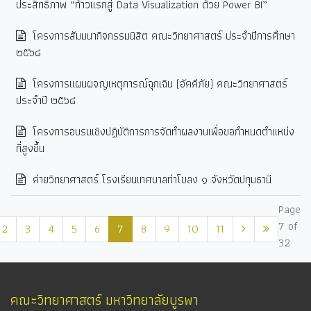
ประสิทธิภาพ “ก้าวแรกสู่ Data Visualization ด้วย Power BI”
โครงการสัมมนากิจกรรมนิสิต คณะวิทยาศาสตร์ ประจำปีการศึกษา
๒๕๖๘
โครงการแผนผจญเหตุการณ์ฉุกเฉิน (อัคคีภัย) คณะวิทยาศาสตร์
ประจำปี ๒๕๖๘
โครงการอบรมเชิงปฏิบัติการการจัดทำผลงานเพื่อขอกำหนดตำแหน่ง
ที่สูงขึ้น
ค่ายวิทยาศาสตร์ โรงเรียนเทศบาลท่าโขลง ๑ จังหวัดปทุมธานี
Page
7 of
2
3
4
5
6
7
8
9
10
11
32
คณะวิทยาศาสตร์ มหาวิทยาลัยบูรพา