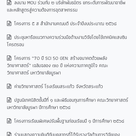
ลงนาม MOU ร่วมกับ ๒ บริษัทพันธมิตร ยกระดับการพัฒนาอาชีพ
และหลักสูตรสู่ความต้องการอุตสาหกรรม
โครงการ ๕ ส สำนักงานคณบดี ประจำปีงบประมาณ ๒๕๖๘
ประชุมหารือแนวทางความร่วมมือด้านงานวิจัยโดยใช้เทคนิคแสงซิน
โครตรอน
โครงการ “70 ปี SCI 50 GEN: สร้างอนาคตด้วยพลัง
วิทยาศาสตร์” เฉลิมฉลอง ๗๐ ปี แห่งความภาคภูมิใจ คณะ
วิทยาศาสตร์ มหาวิทยาลัยบูรพา
ค่ายวิทยาศาสตร์ โรงเรียนสระแก้ว จังหวัดสระแก้ว
ปฐมนิเทศนิสิตชั้นปีที่ ๑ และพิธีมอบทุนการศึกษา คณะวิทยาศาสตร์
มหาวิทยาลัยบูรพา ปีการศึกษา ๒๕๖๘
โครงการเรียนพิเศษปรับพื้นฐานก่อนเรียนปี ๑ ปีการศึกษา ๒๕๖๘
ร่วมแสดงความยินดีกับบุคลากรที่ได้รับรางวัลด้านการวิจัยของ