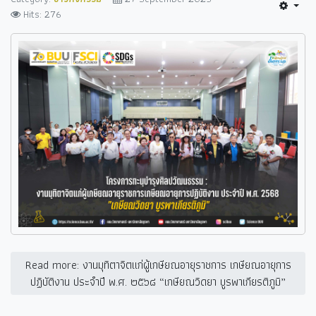
Hits: 276
Read more: งานมุทิตาจิตแก่ผู้เกษียณอายุราชการ เกษียณอายุการ
ปฏิบัติงาน ประจำปี พ.ศ. ๒๕๖๘ “เกษียณวิดยา บูรพาเกียรติภูมิ”