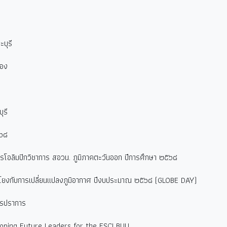
บุรี
ทอง
ุรี
๕๖๘
โอลิมปิกวิชาการ สอวน. ภูมิภาคตะวันออก ปีการศึกษา ๒๕๖๘
ชื่อมโยงกับการเปลี่ยนแปลงภูมิอากาศ ปีงบประมาณ ๒๕๖๘ (GLOBE DAY)
ทรปราการ
oping Future Leaders for the FSCI BUU