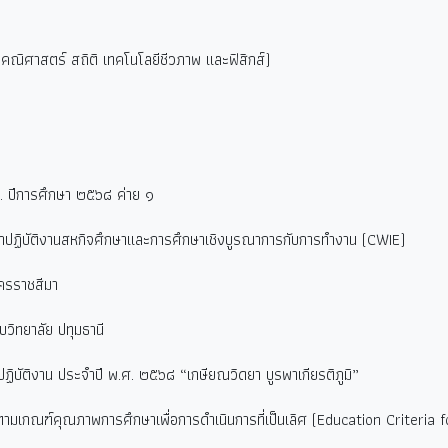
คณิศาสตร์ สถิติ เทคโนโลยีชีวภาพ และฟิสิกส์)
. ปีการศึกษา ๒๕๖๘ ค่าย ๑
้าปฏิบัติงานสหกิจศึกษาและการศึกษาเชิงบูรณาการกับการทำงาน (CWIE)
นครราชสีมา
วิทยาลัย ปทุมธานี
ฏิบัติงาน ประจำปี พ.ศ. ๒๕๖๘ “เกษียณวิดยา บูรพาเกียรติภูมิ”
มเกณฑ์คุณภาพการศึกษาเพื่อการดำเนินการที่เป็นเลิศ (Education Criteria