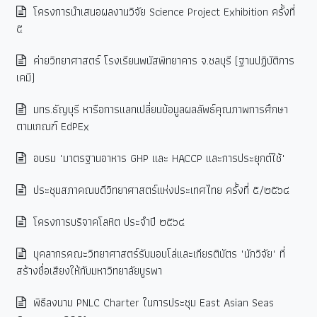
โครงการนำเสนอผลงานวิจัย Science Project Exhibition ครั้งที่
๕
ค่ายวิทยาศาสตร์ โรงเรียนพนัสพิทยาคาร จ.ชลบุรี (ฐานปฏิบัติการ
เคมี)
มทร.ธัญบุรี หารือการแลกเปลี่ยนข้อมูลผลลัพธ์คุณภาพการศึกษา
ตามเกณฑ์ EdPEx
อบรม "มาตรฐานอาหาร GHP และ HACCP และการประยุกต์ใช้"
ประชุมสภาคณบดีวิทยาศาสตร์แห่งประเทศไทย ครั้งที่ ๕/๒๕๖๔
โครงการบริจาคโลหิต ประจำปี ๒๕๖๔
บุคลากรคณะวิทยาศาสตร์รับมอบโล่และเกียรติบัตร "นักวิจัย" ที่
สร้างชื่อเสียงให้กับมหาวิทยาลัยบูรพา
พิธีลงนาม PNLC Charter ในการประชุม East Asian Seas