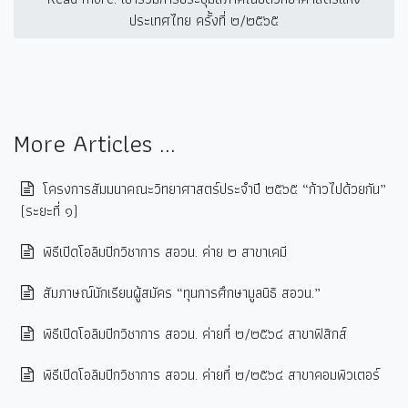
ประเทศไทย ครั้งที่ ๒/๒๕๖๕
More Articles ...
โครงการสัมมนาคณะวิทยาศาสตร์ประจำปี ๒๕๖๕ “ก้าวไปด้วยกัน”
(ระยะที่ ๑)
พิธีเปิดโอลิมปิกวิชาการ สอวน. ค่าย ๒ สาขาเคมี
สัมภาษณ์นักเรียนผู้สมัคร “ทุนการศึกษามูลนิธิ สอวน.”
พิธีเปิดโอลิมปิกวิชาการ สอวน. ค่ายที่ ๒/๒๕๖๔ สาขาฟิสิกส์
พิธีเปิดโอลิมปิกวิชาการ สอวน. ค่ายที่ ๒/๒๕๖๔ สาขาคอมพิวเตอร์