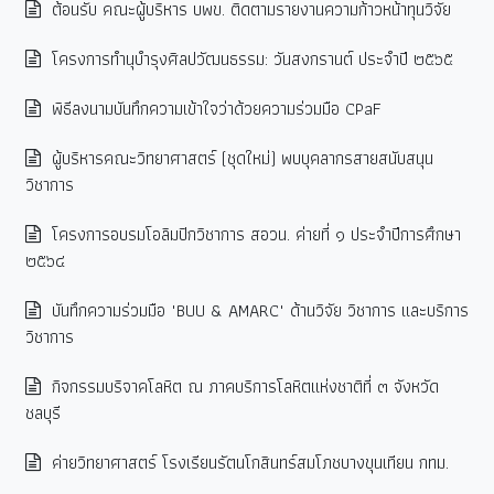
ต้อนรับ คณะผู้บริหาร บพข. ติดตามรายงานความก้าวหน้าทุนวิจัย
โครงการทำนุบำรุงศิลปวัฒนธรรม: วันสงกรานต์ ประจำปี ๒๕๖๕
พิธีลงนามบันทึกความเข้าใจว่าด้วยความร่วมมือ CPaF
ผู้บริหารคณะวิทยาศาสตร์ (ชุดใหม่) พบบุคลากรสายสนับสนุน
วิชาการ
โครงการอบรมโอลิมปิกวิชาการ สอวน. ค่ายที่ ๑ ประจำปีการศึกษา
๒๕๖๔
บันทึกความร่วมมือ "BUU & AMARC" ด้านวิจัย วิชาการ และบริการ
วิชาการ
กิจกรรมบริจาคโลหิต ณ ภาคบริการโลหิตแห่งชาติที่ ๓ จังหวัด
ชลบุรี
ค่ายวิทยาศาสตร์ โรงเรียนรัตนโกสินทร์สมโภชบางขุนเทียน กทม.