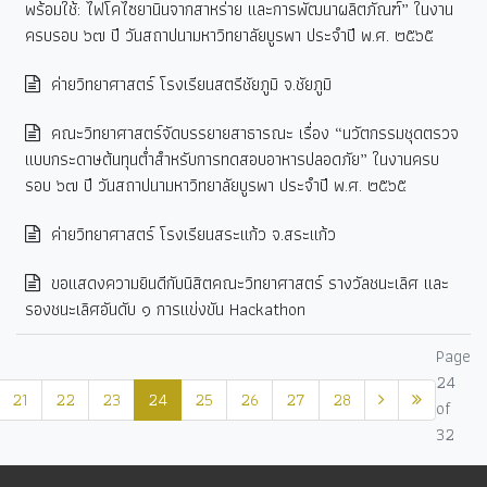
พร้อมใช้: ไฟโคไซยานินจากสาหร่าย และการพัฒนาผลิตภัณฑ์” ในงาน
ครบรอบ ๖๗ ปี วันสถาปนามหาวิทยาลัยบูรพา ประจำปี พ.ศ. ๒๕๖๕
ค่ายวิทยาศาสตร์ โรงเรียนสตรีชัยภูมิ จ.ชัยภูมิ
คณะวิทยาศาสตร์จัดบรรยายสาธารณะ เรื่อง “นวัตกรรมชุดตรวจ
แบบกระดาษต้นทุนต่ำสำหรับการทดสอบอาหารปลอดภัย” ในงานครบ
รอบ ๖๗ ปี วันสถาปนามหาวิทยาลัยบูรพา ประจำปี พ.ศ. ๒๕๖๕
ค่ายวิทยาศาสตร์ โรงเรียนสระแก้ว จ.สระแก้ว
ขอแสดงความยินดีกับนิสิตคณะวิทยาศาสตร์ รางวัลชนะเลิศ และ
รองชนะเลิศอันดับ ๑ การแข่งขัน Hackathon
Page
24
21
22
23
24
25
26
27
28
of
32