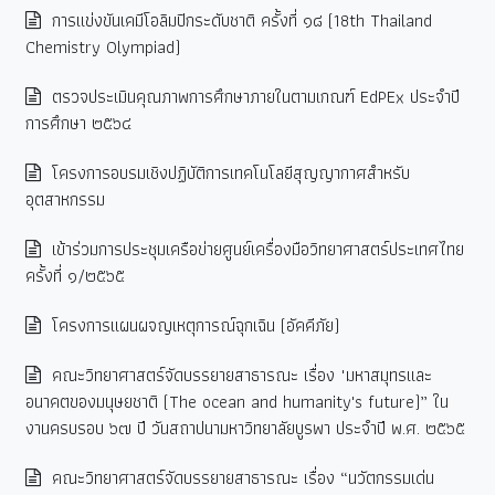
การแข่งขันเคมีโอลิมปิกระดับชาติ ครั้งที่ ๑๘ (18th Thailand
Chemistry Olympiad)
ตรวจประเมินคุณภาพการศึกษาภายในตามเกณฑ์ EdPEx ประจำปี
การศึกษา ๒๕๖๔
โครงการอบรมเชิงปฏิบัติการเทคโนโลยีสุญญากาศสำหรับ
อุตสาหกรรม
เข้าร่วมการประชุมเครือข่ายศูนย์เครื่องมือวิทยาศาสตร์ประเทศไทย
ครั้งที่ ๑/๒๕๖๕
โครงการแผนผจญเหตุการณ์ฉุกเฉิน (อัคคีภัย)
คณะวิทยาศาสตร์จัดบรรยายสาธารณะ เรื่อง "มหาสมุทรและ
อนาคตของมนุษยชาติ (The ocean and humanity's future)” ใน
งานครบรอบ ๖๗ ปี วันสถาปนามหาวิทยาลัยบูรพา ประจำปี พ.ศ. ๒๕๖๕
คณะวิทยาศาสตร์จัดบรรยายสาธารณะ เรื่อง “นวัตกรรมเด่น