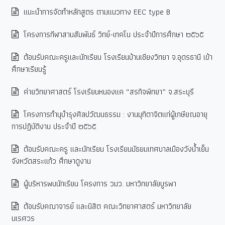
แนะนำการจัดทำหลักสูตร ตามแนวทาง EEC type B
โครงการกีฬาสานสัมพันธ์ วิทย์-เทคโน ประจำปีการศึกษา ๒๕๖๕
ต้อนรับคณะครูและนักเรียน โรงเรียนบ้านเชียงวิทยา จ.อุดรธานี เข้า
ศึกษาเรียนรู้
ค่ายวิทยาศาสตร์ โรงเรียนหนองแค “สรกิจพิทยา” จ.สระบุรี
โครงการทำนุบำรุงศิลปวัฒนธรรม : งานมุทิตาจิตแก่ผู้เกษียณอายุ
การปฏิบัติงาน ประจำปี ๒๕๖๕
ต้อนรับคณะครู และนักเรียน โรงเรียนมัธยมเทศบาลเมืองวังน้ำเย็น
จังหวัดสระแก้ว ศึกษาดูงาน
ผู้บริหารพบนักเรียน โครงการ วมว. มหาวิทยาลัยบูรพา
ต้อนรับคณาจารย์ และนิสิต คณะวิทยาศาสตร์ มหาวิทยาลัย
นเรศวร