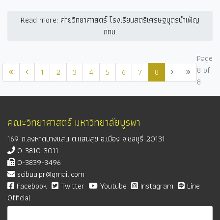
Read more: ค่ายวิทยาศาสตร์ โรงเรียนสตรีเศรษฐบุตรบำเพ็ญ
กทม.
Page
8 of
1
2
3
4
5
6
7
8
8
คณะวิทยาศาสตร์ มหาวิทยาลัยบูรพา
169 ถ.ลงหาดบางแสน ต.แสนสุข อ.เมือง จ.ชลบุรี 20131
0-3810-3011
0-3839-3496
scibuu.pr@gmail.com
Facebook
Twitter
Youtube
Instagram
Line
Official