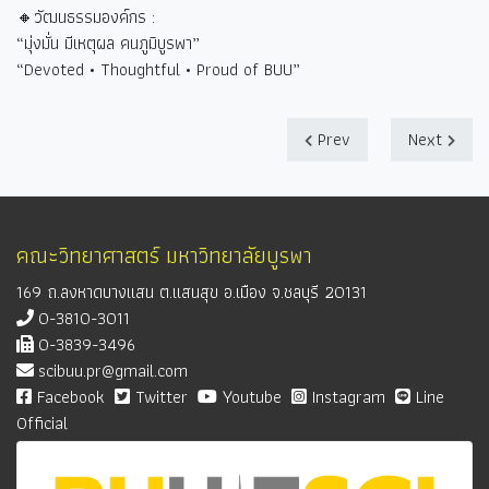
🔸วัฒนธรรมองค์กร :
“
มุ่งมั่น มีเหตุผล คนภูมิบูรพา
”
“Devoted • Thoughtful • Proud of BUU”
Prev
Next
คณะวิทยาศาสตร์ มหาวิทยาลัยบูรพา
169 ถ.ลงหาดบางแสน ต.แสนสุข อ.เมือง จ.ชลบุรี 20131
0-3810-3011
0-3839-3496
scibuu.pr@gmail.com
Facebook
Twitter
Youtube
Instagram
Line
Official