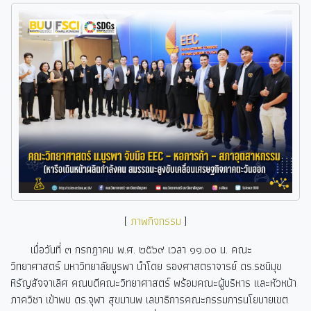
[
ภาพกิจกรรม
]
เมื่อวันที่ ๓ กรกฎาคม พ.ศ. ๒๕๖๙ เวลา ๑๑.๐๐ น. คณะ
วิทยาศาสตร์ มหาวิทยาลัยบูรพา นำโดย รองศาสตราจารย์ ดร.รชนิมุข
หิรัญสัจจาเลิศ คณบดีคณะวิทยาศาสตร์ พร้อมคณะผู้บริหาร และหัวหน้า
ภาควิชา เข้าพบ ดร.จุฬา สุขมานพ เลขาธิการคณะกรรมการนโยบายเขต