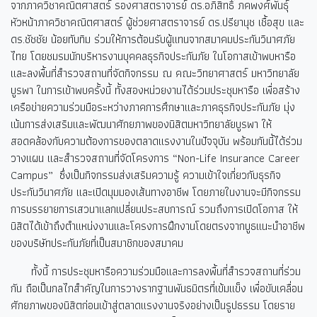
จากภาควิชาคณิตศาสตร์ รองศาสตราจารย์ ดร.อภิสิทธิ์ ภคพงศ์พันธุ์
หัวหน้าภาควิชาคณิตศาสตร์ ผู้ช่วยศาสตราจารย์ ดร.ปรียานุช เชื้อสุข และ
ดร.ชัชชัย น้อยทับทิม ร่วมให้การต้อนรับผู้แทนจากสมาคมประกันวินาศภัย
ไทย โดยชมรมนักบริหารงานบุคคลธุรกิจประกันภัย ในโอกาสเข้าพบหารือ
และลงพื้นที่สำรวจสถานที่จัดกิจกรรม ณ คณะวิทยาศาสตร์ มหาวิทยาลัย
บูรพา ในการเข้าพบครั้งนี้ ทั้งสองหน่วยงานได้ร่วมประชุมหารือ เพื่อสร้าง
เครือข่ายความร่วมมือระหว่างภาคการศึกษาและภาคธุรกิจประกันภัย มุ่ง
เน้นการส่งเสริมและพัฒนาศักยภาพของนิสิตมหาวิทยาลัยบูรพา ให้
สอดคล้องกับความต้องการของตลาดแรงงานในปัจจุบัน พร้อมกันนี้ได้ร่วม
วางแผน และสำรวจสถานที่จัดโครงการ “Non-Life Insurance Career
Campus” ซึ่งเป็นกิจกรรมส่งเสริมความรู้ ความเข้าใจเกี่ยวกับธุรกิจ
ประกันวินาศภัย และเปิดมุมมองเส้นทางอาชีพ โดยภายในงานจะมีกิจกรรม
การบรรยายการเสวนาแลกเปลี่ยนประสบการณ์ รวมถึงการเปิดโอกาส ให้
นิสิตได้เข้าถึงตำแหน่งงานและโครงการฝึกงานโดยตรงจากบูธแนะนำอาชีพ
ของบริษัทประกันภัยที่เป็นสมาชิกของสมาคม
ทั้งนี้ การประชุมหารือความร่วมมือและการลงพื้นที่สำรวจสถานที่ร่วม
กัน ถือเป็นกลไกสำคัญในการวางรากฐานพันธมิตรที่เข้มแข็ง เพื่อขับเคลื่อน
ศักยภาพของนิสิตก่อนเข้าสู่ตลาดแรงงานจริงอย่างเป็นรูปธรรม โดยราย