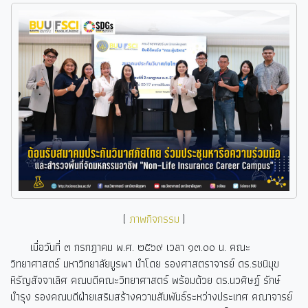
[
ภาพกิจกรรม
]
เมื่อวันที่ ๓ กรกฎาคม พ.ศ. ๒๕๖๙ เวลา ๑๓.๐๐ น. คณะ
วิทยาศาสตร์ มหาวิทยาลัยบูรพา นำโดย รองศาสตราจารย์ ดร.รชนิมุข
หิรัญสัจจาเลิศ คณบดีคณะวิทยาศาสตร์ พร้อมด้วย ดร.นวศิษฏ์ รักษ์
บำรุง รองคณบดีฝ่ายเสริมสร้างความสัมพันธ์ระหว่างประเทศ คณาจารย์