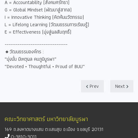
A = Accountability (
สังคมศรัทธา)
G = Global Mindset (
พัฒนาสู่สากล)
I = Innovative Thinking (
คิดค้นนวัตกรรม)
L = Lifelong Learning (
วัฒนธรรมการเรียนรู้)
E = Effectiveness (
มุ่งสู่ผลสัมฤทธิ์)
----------------------------------
🔸วัฒนธรรมองค์กร :
“
มุ่งมั่น มีเหตุผล คนภูมิบูรพา
”
“Devoted • Thoughtful • Proud of BUU”
Prev
Next
คณะวิทยาศาสตร์ มหาวิทยาลัยบูรพา
169 ถ.ลงหาดบางแสน ต.แสนสุข อ.เมือง จ.ชลบุรี 20131
0-3810-3011