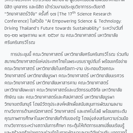
นิสิต บุคลากร และนิสิต เข้าร่วมงานประชุมวิชาการระดับชาติ
th
“วิทยาศาสตร์วิจัย” ครั้งที่ ๑๗ (The 17
Science Research
Conference) ในหัวข้อ “AI Empowering Science & Technology:
Driving Thailand’s Future towards Sustainability” ระหว่างวันที่
๒๑-๒๒ พฤษภาคม พ.ศ. ๒๕๖๙ ณ คณะวิทยาศาสตร์ มหาวิทยาลัย
ศรีนครินทรวิโรฒ
การประชุมนี้ คณะวิทยาศาสตร์ มหาวิทยาลัยศรีนครินทรวิโรฒ ร่วมกับ
สมาคมวิทยาศาสตร์แห่งประเทศไทยในพระบรมราชูปถัมภ์ พร้อมเครือข่าย
คณะวิทยาศาสตร์ มหาวิทยาลัยในเครือเทา-งาม ประกอบด้วยคณะ
วิทยาศาสตร์ มหาวิทยาลัยบูรพา คณะวิทยาศาสตร์ มหาวิทยาลัยนเรศวร
คณะวิทยาศาสตร์ มหาวิทยาลัยมหาสารคาม คณะวิทยาศาสตร์
มหาวิทยาลัยพะเยา คณะวิทยาศาสตร์และนวัตกรรมดิจิทัล มหาวิทยาลัย
ทักษิณ และ คณะวิทยาศาสตร์และศิลปศาสตร์ มหาวิทยาลัยบูรพา
วิทยาเขตจันทบุรี โดยมีวัตถุประสงค์หลักเพื่อสนับสนุนการพัฒนาผลงาน
ทางวิชาการด้านคณิตศาสตร์ วิทยาศาสตร์ และเทคโนโลยี พร้อมยกระดับ
คุณภาพการศึกษาในมหาวิทยาลัยกำกับของรัฐ โดยมุ่งส่งเสริมความร่วมมือ
ทางวิชาการระหว่างสถาบันการศึกษา กระตุ้นให้เกิดการแลกเปลี่ยนเรียนรู้
และสร้างเครือข่ายความร่วมมือในการพัฒนาผลงานวิจัยร่วมกัน นอกจากนี้