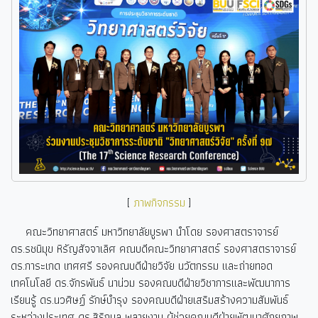
[
ภาพกิจกรรม
]
คณะวิทยาศาสตร์ มหาวิทยาลัยบูรพา นำโดย รองศาสตราจารย์
ดร.รชนิมุข หิรัญสัจจาเลิศ คณบดีคณะวิทยาศาสตร์ รองศาสตราจารย์
ดร.การะเกด เทศศรี รองคณบดีฝ่ายวิจัย นวัตกรรม และถ่ายทอด
เทคโนโลยี ดร.จักรพันธ์ นาน่วม รองคณบดีฝ่ายวิชาการและพัฒนาการ
เรียนรู้ ดร.นวศิษฏ์ รักษ์บำรุง รองคณบดีฝ่ายเสริมสร้างความสัมพันธ์
ระหว่างประเทศ ดร.สิริกมล พลายงาม ผู้ช่วยคณบดีฝ่ายพัฒนาศักยภาพ