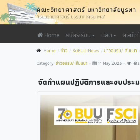
คณะวิทยาศาสตร์ มหาวิทยาลัยบูรพา
"เรียนวิทยาศาสตร์ บรรยากาศริมทะเล"
Home
สมัครเรียน
นิสิต
ศิษย์เก่
Home
ข่าว
SciBUU-News
ข่าวอบรม/ สัมมนา
Category:
ข่าวอบรม/ สัมมนา
14 May 2026
Hits
จัดทำแผนปฏิบัติการและงบประ