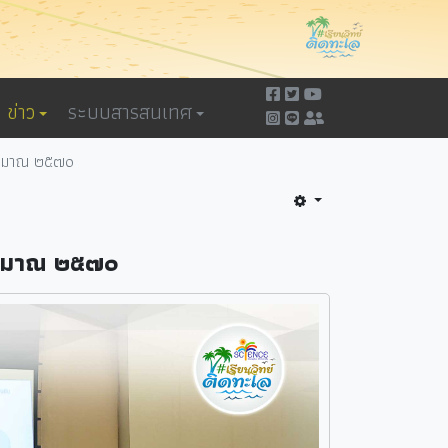
ข่าว
ระบบสารสนเทศ
ประมาณ ๒๕๗๐
ระมาณ ๒๕๗๐