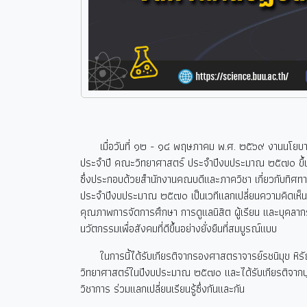
เมื่อวันที่ ๑๒ - ๑๔ พฤษภาคม พ.ศ. ๒๕๖๙ งานนโยบาย
ประจำปี คณะวิทยาศาสตร์ ประจำปีงบประมาณ ๒๕๗๐ ขึ้น
ซึ่งประกอบด้วยสำนักงานคณบดีและภาควิชา เกี่ยวกับท
ประจำปีงบประมาณ ๒๕๗๐ เป็นเวทีแลกเปลี่ยนความคิดเห็น เร
คุณภาพการจัดการศึกษา การดูแลนิสิต ผู้เรียน และบุคลากร
นวัตกรรมเพื่อสังคมที่ดีขึ้นอย่างยั่งยืนที่สมบูรณ์แบบ
ในการนี้ได้รับเกียรติจากรองศาสตราจารย์รชนิมุข หิร
วิทยาศาสตร์ในปีงบประมาณ ๒๕๗๐ และได้รับเกียรติจากบุ
วิชาการ ร่วมแลกเปลี่ยนเรียนรู้ซึ่งกันและกัน