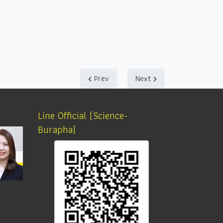
Prev
Next
Line Official (Science-
Burapha)