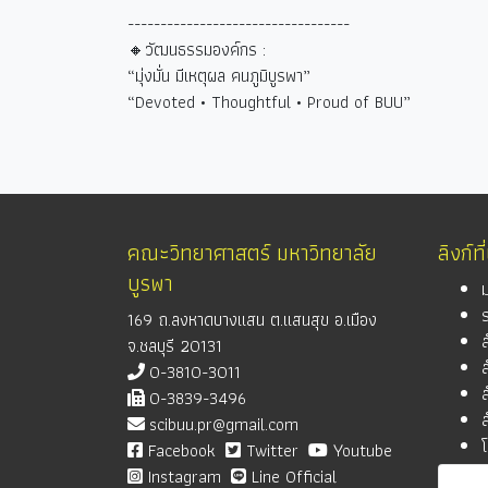
----------------------------------
🔸วัฒนธรรมองค์กร :
“
มุ่งมั่น มีเหตุผล คนภูมิบูรพา
”
“Devoted • Thoughtful • Proud of BUU”
คณะวิทยาศาสตร์ มหาวิทยาลัย
ลิงก์ที
บูรพา
169 ถ.ลงหาดบางแสน ต.แสนสุข อ.เมือง
จ.ชลบุรี 20131
0-3810-3011
0-3839-3496
scibuu.pr@gmail.com
Facebook
Twitter
Youtube
Instagram
Line Official