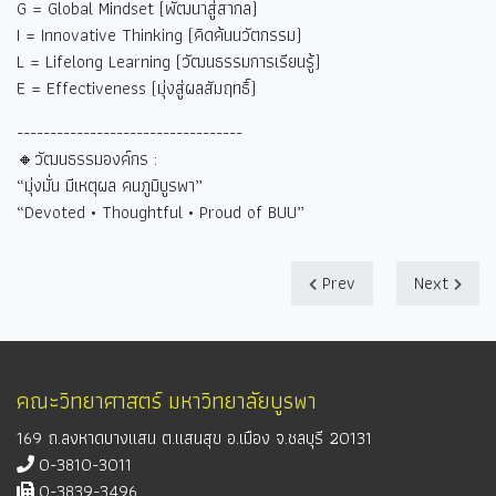
G = Global Mindset (
พัฒนาสู่สากล)
I = Innovative Thinking (
คิดค้นนวัตกรรม)
L = Lifelong Learning (
วัฒนธรรมการเรียนรู้)
E = Effectiveness (
มุ่งสู่ผลสัมฤทธิ์)
----------------------------------
🔸วัฒนธรรมองค์กร :
“
มุ่งมั่น มีเหตุผล คนภูมิบูรพา
”
“Devoted • Thoughtful • Proud of BUU”
Prev
Next
คณะวิทยาศาสตร์ มหาวิทยาลัยบูรพา
169 ถ.ลงหาดบางแสน ต.แสนสุข อ.เมือง จ.ชลบุรี 20131
0-3810-3011
0-3839-3496