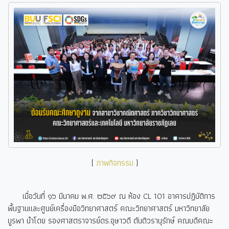
[
ภาพกิจกรรม
]
เมื่อวันที่ ๑๖ มีนาคม พ.ศ. ๒๕๖๙ ณ ห้อง CL 101 อาคารปฏิบัติการ
พื้นฐานและศูนย์เครื่องมือวิทยาศาสตร์ คณะวิทยาศาสตร์ มหาวิทยาลัย
บูรพา นำโดย รองศาสตราจารย์ดร.อุษาวดี ตันติวรานุรักษ์ คณบดีคณะ