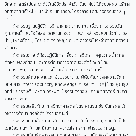
วิทยาศาสตร์ไปประยุกต์ใช้ในชีวิตประจำวัน อันจะก่อให้เกิดองค์ความรู้ทาง
วิทยาศาสตร์ใหม่ ๆ แก่นักเรียนที่เข้าร่วมโครงการ โดยมีกิจกรรมต่าง ๆ
ดังนี้
กิจกรรมฐานปฏิบัติการวิทยาศาสตร์ทางทะเล เรื่อง การตรวจวัด
คุณภาพน้ำและปัจจัยสิ่งแวดล้อมเบื้องต้น และการสำรวจสิ่งมีชีวิตในมวล
น้ำ (แพลงก์ตอน) โดย ผศ.ดร.วิชญา กันบัว อาจารย์ประจำภาควิชาวาริช
ศาสตร์
กิจกรรมภายใต้ห้องปฏิบัติการ เรื่อง การวิเคราะห์คุณภาพน้ำ การ
ศึกษาแพลงก์ตอน และการศึกษากายวิภาคของสัตว์ทะเล โดย
ผศ.ดร.วิชญา กันบัว อาจารย์ประจำภาควิชาวาริชศาสตร์
กิจกรรมศึกษาดูงานและฟังบรรยาย ณ พิพิธภัณฑ์องค์ความรู้สห
วิทยาการ Interdisciplinary Knowledge Museum (iKM) โดย คุณรุ่ง
วิทย์ ชัยจิรวงศ์ และคุณวีระพัฒน์ ธรรมสิริทอง นักวิทยาศาสตร์ สังกัด
ภาควิชาชีววิทยา
กิจกรรมเสริมทักษะทางวิทยาศาสตร์ โดย คุณธนาชัย จันทรศร นัก
วิชาการศึกษา สังกัดสำนักงานคณบดี
กิจกรรมทัศนศึกษา ณ สถาบันวิทยาศาสตร์ทางทะเล, สวนสัตว์เปิด
เขาเขียว และ
“
ตามหานีโม
”
ณ Percula Farm ฟาร์มปลาการ์ตูน
กิจกรรมทัศนศึกษาธรรมชาติวิทยาทางทะเล "มหัศจรรย์โลกใต้ทะเล"