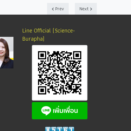
Prev
Next
Line Official (Science-
Burapha)