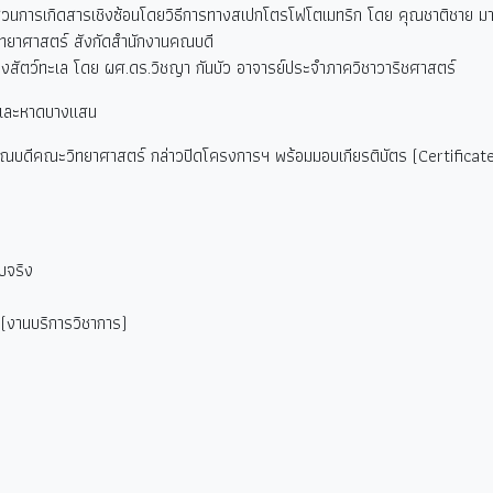
วนการเกิดสารเชิงซ้อนโดยวิธีการทางสเปกโตรโฟโตเมทริก โดย คุณชาติชาย มา
ทยาศาสตร์ สังกัดสำนักงานคณบดี
สัตว์ทะเล โดย ผศ.ดร.วิชญา กันบัว อาจารย์ประจำภาควิชาวาริชศาสตร์
และหาดบางแสน
์ คณบดีคณะวิทยาศาสตร์ กล่าวปิดโครงการฯ พร้อมมอบเกียรติบัตร (Certificate)
ับจริง
(
งานบริการวิชาการ)