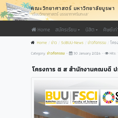
คณะวิทยาศาสตร์ มหาวิทยาลัยบูรพา
"เรียนวิทยาศาสตร์ บรรยากาศริมทะเล"
Home
สมัครเรียน
นิสิต
ศิษย์เก่
Home
ข่าว
SciBUU-News
ข่าวกิจกรรม
โคร
Category:
ข่าวกิจกรรม
30 January 2026
Hits:
โครงการ ๕ ส สำนักงานคณบดี 