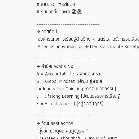
#BUUFSCI #SciBUU
#
เรียนวิทย์ติดทะเล
🏖🏝
----------------------------------
🔸วิสัยทัศน์
"องค์กรแห่งการเรียนรู้ด้านวิทยาศาสตร์และนวัตกรรมเพื่อสังค
"Science Innovation for Better Sustainable Society
----------------------------------
🔸ค่านิยมองค์กร "AGILE"
A = Accountability (
สังคมศรัทธา)
G = Global Mindset (
พัฒนาสู่สากล)
I = Innovative Thinking (
คิดค้นนวัตกรรม)
L = Lifelong Learning (
วัฒนธรรมการเรียนรู้)
E = Effectiveness (
มุ่งสู่ผลสัมฤทธิ์)
----------------------------------
🔸วัฒนธรรมองค์กร :
“
มุ่งมั่น มีเหตุผล คนภูมิบูรพา
”
“Devoted • Thoughtful • Proud of BUU”