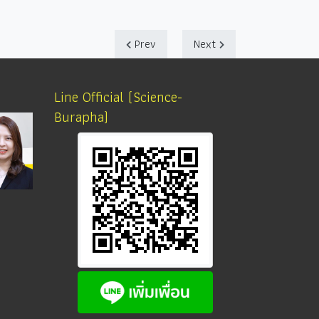
Prev
Next
Line Official (Science-
Burapha)