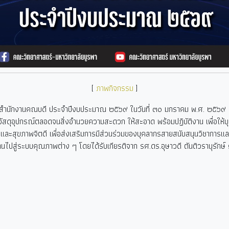
[
ภาพกิจกรรม
]
นักงานคณบดี ประจำปีงบประมาณ ๒๕๖๙ ในวันที่ ๓๐ มกราคม พ.ศ. ๒๕๖๙ ณ
ัสดุอุปกรณ์ตลอดจนสิ่งอำนวยความสะดวก ให้สะอาด พร้อมปฏิบัติงาน เพื่อให้บ
ะสุขภาพจิตดี เพื่อส่งเสริมการมีส่วนร่วมของบุคลากรสายสนับสนุนวิชาการและส่
านไปสู่ระบบคุณภาพต่าง ๆ โดยได้รับเกียรติจาก รศ.ดร.อุษาวดี ตันติวรานุรั