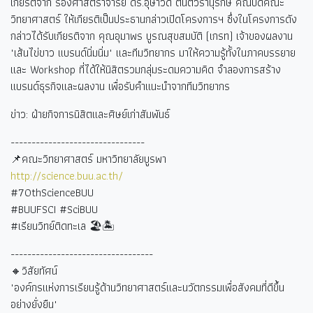
เกียรติจาก รองศาสตราจารย์ ดร.อุษาวดี ตันติวรานุรักษ์ คณบดีคณะ
วิทยาศาสตร์ ให้เกียรติเป็นประธานกล่าวเปิดโครงการฯ ซึ่งในโครงการดัง
กล่าวได้รับเกียรติจาก คุณอุมาพร บูรณสุขสมบัติ (เกรท) เจ้าของผลงาน
"เส้นไข่ขาว แบรนด์นิ่มนิ่ม" และทีมวิทยากร มาให้ความรู้ทั้งในภาคบรรยาย
และ Workshop ที่ได้ให้นิสิตรวมกลุ่มระดมความคิด จำลองการสร้าง
แบรนด์ธุรกิจและผลงาน เพื่อรับคำแนะนำจากทีมวิทยากร
ข่าว: ฝ่ายกิจการนิสิตและศิษย์เก่าสัมพันธ์
--------------------------------
📌คณะวิทยาศาสตร์ มหาวิทยาลัยบูรพา
http://science.buu.ac.th/
#70thScienceBUU
#BUUFSCI #SciBUU
#
เรียนวิทย์ติดทะเล
🏖🏝
----------------------------------
🔸วิสัยทัศน์
"องค์กรแห่งการเรียนรู้ด้านวิทยาศาสตร์และนวัตกรรมเพื่อสังคมที่ดีขึ้น
อย่างยั่งยืน"