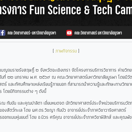
[
ภาพกิจกรรม
]
ญจมราชรังสฤษฎิ์ ๒ จังหวัดฉะเชิงเทรา จัดโครงการบริการวิชาการ ค่ายวิทย
ันที่ ๒๒ มกราคม พ.ศ. ๒๕๖๙ ณ คณะวิทยาศาสตร์มหาวิทยาลัยบูรพา โดยมีวัตถ
าสตร์ และทัศนศึกษาแหล่งเรียนรู้ภายนอก ที่สามารถนำความรู้และทักษะทางวิทยาศ
ร โดยมีกิจกรรมต่าง ๆ ดังนี้
ณ ทับขัน และคุณปาลิตา เอี่ยมหมดจด นักวิทยาศาสตร์ประจำหน่วยบริการนวั
องสัตว์ทะเล โดย ผศ.ดร.วิชญา กันบัว อาจารย์ประจำภาควิชาวาริชศาสตร์
ออกแบบหุ่นยนต์ โดย อ.นิวร ศรีคุณ อาจารย์ประจำภาควิชาฟิสิกส์ และคุณพัช