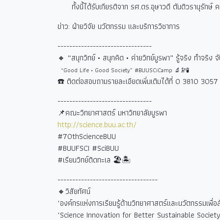
ทั้งนี้ได้รับเกียรติจาก รศ.ดร.อุษาวดี ตันติวรานุรักษ
ข่าว: ฝ่ายวิจัย นวัตกรรม และบริการวิชาการ
--------------------------------
🔸 “
สนุกวิทย์ • สนุกคิด • ค่ายวิทย์บูรพา” รู้จริง ทำจริง จ
“Good Life • Good Society” #BUUSCiCamp 🔬🔭🧪
☎️
ติดต่อสอบถามรายละเอียดเพิ่มเติมได้ที่
0 3810 3057 
--------------------------------
📌คณะวิทยาศาสตร์ มหาวิทยาลัยบูรพา
http://science.buu.ac.th/
#70thScienceBUU
#BUUFSCI #SciBUU
#
เรียนวิทย์ติดทะเล
🏖🏝
----------------------------------
🔸วิสัยทัศน์
"องค์กรแห่งการเรียนรู้ด้านวิทยาศาสตร์และนวัตกรรมเพื่อสังค
"Science Innovation for Better Sustainable Society