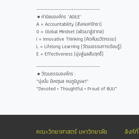
----------------------------------
🔸ค่านิยมองค์กร "AGILE"
A = Accountability (
สังคมศรัทธา)
G = Global Mindset (
พัฒนาสู่สากล)
I = Innovative Thinking (
คิดค้นนวัตกรรม)
L = Lifelong Learning (
วัฒนธรรมการเรียนรู้)
E = Effectiveness (
มุ่งสู่ผลสัมฤทธิ์)
----------------------------------
🔸วัฒนธรรมองค์กร :
“
มุ่งมั่น มีเหตุผล คนภูมิบูรพา
”
“Devoted • Thoughtful • Proud of BUU”
คณะวิทยาศาสตร์ มหาวิทยาลัย
ลิงก์ที