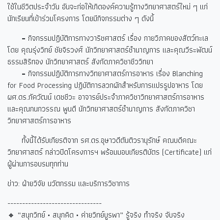
ใช้ในชีวิตประจำวัน อันจะก่อให้เกิดองค์ความรู้ทางวิทยาศาสตร์ใหม่ ๆ แก่
นักเรียนที่เข้าร่วมโครงการ โดยมีกิจกรรมต่าง ๆ ดังนี้
-
กิจกรรมปฏิบัติการทางวาริชศาสตร์ เรื่อง กายวิภาคของสัตว์ทะเล
โดย คุณรุ่งวิทย์ ชัยจิรวงศ์ นักวิทยาศาสตร์ชำนาญการ และคุณวีระพัฒน์
ธรรมสิริทอง นักวิทยาศาสตร์ สังกัดภาควิชาชีววิทยา
-
กิจกรรมปฏิบัติการทางวิทยาศาสตร์การอาหาร เรื่อง Blanching
for Food Processing ปฏิบัติการลวกผักสำหรับการแปรรูปอาหาร โดย
ผศ.ดร.ภัควัฒน์ เดชชีวะ อาจารย์ประจำภาควิชาวิทยาศาสตร์การอาหาร
และคุณกนกวรรณ พูนดี นักวิทยาศาสตร์ชำนาญการ สังกัดภาควิชา
วิทยาศาสตร์การอาหาร
ทั้งนี้ได้รับเกียรติจาก รศ.ดร.อุษาวดีตันติวรานุรักษ์ คณบดีคณะ
วิทยาศาสตร์ กล่าวปิดโครงการฯ พร้อมมอบเกียรติบัตร (Certificate) แก่
ผู้ผ่านการอบรมทุกท่าน
ข่าว: ฝ่ายวิจัย นวัตกรรม และบริการวิชาการ
--------------------------------
🔸 “
สนุกวิทย์ • สนุกคิด • ค่ายวิทย์บูรพา” รู้จริง ทำจริง จับจริง