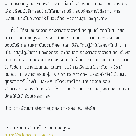
พัฒนาความรู้ ทักษะและสมรรถนะที่จำเป็นสำหรับตำแหน่งทางการบริหาร
เพื่อเตรียมผู้บริหารรุ่นใหม่ให้สามารถบริหารองค์กรภายใต้สภาวะการ
เปลี่ยนแปลงในอนาคตให้เป็นองค์กรแห่งความสุขและคุณภาพ
ทั้งนี้ ได้รับเกียรติจาก รองศาสตราจารย์ ดร.สุมนต์ สกลไชย นายก
สภามหาวิทยาลัยบูรพา บรรยายในหัวข้อ บทบาท หน้าที่ และธรรมาภิบาล
ของผู้บริหาร ในสถาบันอุดมศึกษา และ วิสัยทัศน์ผู้นำในโลกยุคใหม่: จาก
นโยบายสู่ปฏิบัติการ และกิจกรรมสะท้อนคิด รองศาสตราจารย์ ดร. รัชพล
สันติวรากร คณบดีคณะวิศวกรรมศาสตร์ มหาวิทยาลัยขอนแก่น บรรยาย
ในหัวข้อ การวางแผนกลยุทธ์และการบริหารเชิงแผนในระดับภาควิชา/
หน่วยงาน และกิจกรรมกลุ่ม: Vision to Action
-
แปลงวิสัยทัศน์เป็นแผน
ยุทธศาสตร์เบื้องต้น และพิธีปิดโครงการได้รับเกียรติจาก รอง
ศาสตราจารย์ดร.สุมนต์ สกลไชย นายกสภามหาวิทยาลัยบูรพา มอบเกียรติ
บัตรให้ผู้เข้าร่วมโครงการฯ
ข่าว: ฝ่ายพัฒนาทรัพยากรบุคคล การคลังและทรัพย์สิน
--------------------------------
📌คณะวิทยาศาสตร์ มหาวิทยาลัยบูรพา
http://science.buu.ac.th/