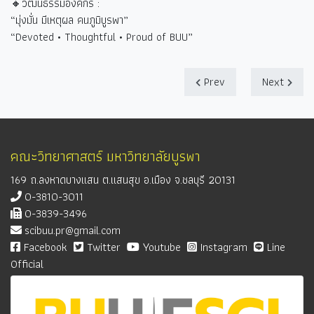
🔸วัฒนธรรมองค์กร :
“
มุ่งมั่น มีเหตุผล คนภูมิบูรพา
”
“Devoted • Thoughtful • Proud of BUU”
Prev
Next
คณะวิทยาศาสตร์ มหาวิทยาลัยบูรพา
169 ถ.ลงหาดบางแสน ต.แสนสุข อ.เมือง จ.ชลบุรี 20131
0-3810-3011
0-3839-3496
scibuu.pr@gmail.com
Facebook
Twitter
Youtube
Instagram
Line
Official