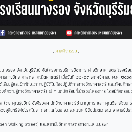
[
ภาพกิจกรรม
]
รอง จังหวัดบุรีรัมย์ จัดโครงการบริการวิชาการ ค่ายวิทยาศาสตร์ โรงเรียนน
บัติการทางวิทยาศาสตร์ คณิตศาสตร์) เมื่อวันที่ ๒๒-๒๓ พฤศจิกายน พ.ศ. ๒๕๖
้เรียนรู้และฝึกทักษะภาคปฏิบัติในห้องปฏิบัติการทางวิทยาศาสตร์ และทัศนศึกษ
องค์ความรู้ทางวิทยาศาสตร์ใหม่ ๆ แก่นักเรียนที่เข้าร่วมโครงการ โดยมีกิจกรรมต่
โดย คุณรุ่งวิทย์ ชัยจิรวงศ์ นักวิทยาศาสตร์ชำนาญการ และ คุณวีระพัฒน์ ธร
จจุลินทรีย์ก่อโรคในอาหารทะเล โดย อ.ดร.คเณศ ธิติอนันต์ปกรณ์ อาจารย์ประจำ
 Walking Street) และสถาบันวิทยาศาสตร์ทางทะเล ม.บูรพา