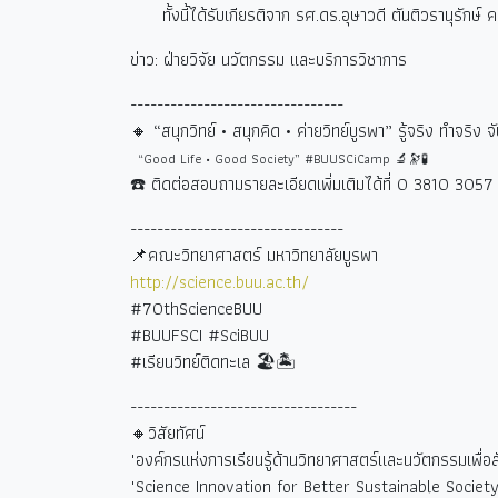
ทั้งนี้ได้รับเกียรติจาก รศ.ดร.อุษาวดี ตันติวรานุรักษ
ข่าว: ฝ่ายวิจัย นวัตกรรม และบริการวิชาการ
--------------------------------
🔸 “
สนุกวิทย์ • สนุกคิด • ค่ายวิทย์บูรพา” รู้จริง ทำจริง จ
“Good Life • Good Society” #BUUSCiCamp 🔬🔭🧪
☎️
ติดต่อสอบถามรายละเอียดเพิ่มเติมได้ที่
0 3810 3057 
--------------------------------
📌คณะวิทยาศาสตร์ มหาวิทยาลัยบูรพา
http://science.buu.ac.th/
#70thScienceBUU
#BUUFSCI #SciBUU
#
เรียนวิทย์ติดทะเล
🏖🏝
----------------------------------
🔸วิสัยทัศน์
"องค์กรแห่งการเรียนรู้ด้านวิทยาศาสตร์และนวัตกรรมเพื่อสังค
"Science Innovation for Better Sustainable Society