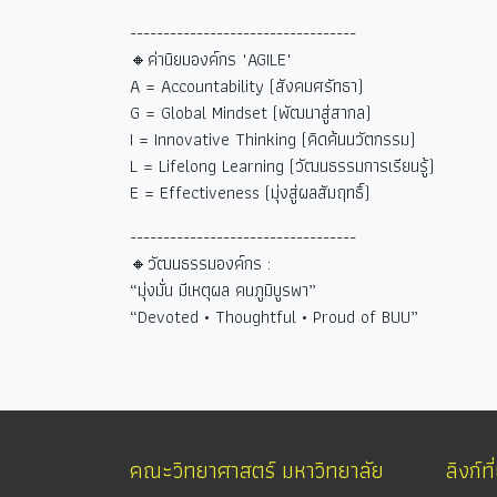
----------------------------------
🔸ค่านิยมองค์กร "AGILE"
A = Accountability (
สังคมศรัทธา)
G = Global Mindset (
พัฒนาสู่สากล)
I = Innovative Thinking (
คิดค้นนวัตกรรม)
L = Lifelong Learning (
วัฒนธรรมการเรียนรู้)
E = Effectiveness (
มุ่งสู่ผลสัมฤทธิ์)
----------------------------------
🔸วัฒนธรรมองค์กร :
“
มุ่งมั่น มีเหตุผล คนภูมิบูรพา
”
“Devoted • Thoughtful • Proud of BUU”
คณะวิทยาศาสตร์ มหาวิทยาลัย
ลิงก์ที