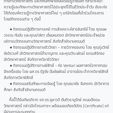
การทางวิทยาศาสตร์ และทัศนศึกษาแหล่งเรียนรู้ภายนอก ที่สามารถนำ
ความรู้และทักษะทางวิทยาศาสตร์ไปประยุกต์ใช้ในชีวิตประจำวัน อันจะก่อ
ให้เกิดองค์ความรู้ทางวิทยาศาสตร์ใหม่ ๆ แก่นักเรียนที่เข้าร่วมโครงการ
โดยมีกิจกรรมต่าง ๆ ดังนี้
🔸กิจกรรมปฏิบัติการทางเคมี การสังเคราะห์สารอินทรีย์ โดย คุณนพ
วรรณ ทับขัน และคุณปาลิตา เอี่ยมหมดจด นักวิทยาศาสตร์ประจำหน่วย
บริการนวัตกรรมทางวิทยาศาสตร์ สังกัดสำนักงานคณบดี
🔸กิจกรรมปฏิบัติการทางชีววิทยา – กายวิภาคของกบ โดย คุณรุ่งวิทย์
ชัยจิรวงศ์ นักวิทยาศาสตร์ชำนาญการ และคุณวีระพัฒน์ ธรรมสิริทอง
นักวิทยาศาสตร์ สังกัดภาควิชาชีววิทยา
🔸กิจกรรมปฏิบัติการทางฟิสิกส์ - ท่อ Venturi
พลศาสตร์อากาศรอบ
ปีกเครื่องบิน โดย ผศ.ดร.รัฐชัย ปิ่นชัยพัฒน์ อาจารย์ประจำภาควิชาฟิสิกส์
สังกัดภาควิชาฟิสิกส์
🔸กิจกรรมเสริมทักษะการเรียนรู้ โดย คุณธนาชัย จันทรศร นักวิชาการ
ศึกษา สังกัดสำนักงานคณบดี
ทั้งนี้ได้รับเกียรติจาก รศ.ดร.อุษาวดี ตันติวรานุรักษ์ คณบดีคณะ
วิทยาศาสตร์ กล่าวปิดโครงการฯ พร้อมมอบเกียรติบัตร (Certificate)
แก่
ผู้ผ่านการอบรมทุกท่าน