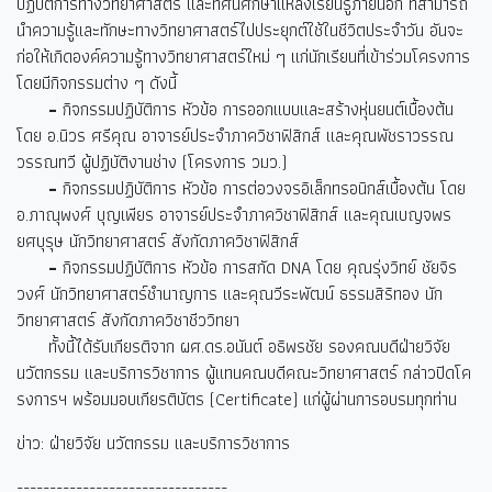
ปฏิบัติการทางวิทยาศาสตร์ และทัศนศึกษาแหล่งเรียนรู้ภายนอก ที่สามารถ
นำความรู้และทักษะทางวิทยาศาสตร์ไปประยุกต์ใช้ในชีวิตประจำวัน อันจะ
ก่อให้เกิดองค์ความรู้ทางวิทยาศาสตร์ใหม่ ๆ แก่นักเรียนที่เข้าร่วมโครงการ
โดยมีกิจกรรมต่าง ๆ ดังนี้
-
กิจกรรมปฏิบัติการ หัวข้อ การออกแบบและสร้างหุ่นยนต์เบื้องต้น
โดย อ.นิวร ศรีคุณ อาจารย์ประจำภาควิชาฟิสิกส์ และคุณพัชราวรรณ
วรรณทวี ผู้ปฏิบัติงานช่าง (โครงการ วมว.)
-
กิจกรรมปฏิบัติการ หัวข้อ การต่อวงจรอิเล็กทรอนิกส์เบื้องต้น โดย
อ.ภาณุพงศ์ บุญเพียร อาจารย์ประจำภาควิชาฟิสิกส์ และคุณเบญจพร
ยศบุรุษ นักวิทยาศาสตร์ สังกัดภาควิชาฟิสิกส์
-
กิจกรรมปฏิบัติการ หัวข้อ การสกัด DNA โดย คุณรุ่งวิทย์ ชัยจิร
วงศ์ นักวิทยาศาสตร์ชำนาญการ และคุณวีระพัฒน์ ธรรมสิริทอง นัก
วิทยาศาสตร์ สังกัดภาควิชาชีววิทยา
ทั้งนี้ได้รับเกียรติจาก ผศ.ดร.อนันต์ อธิพรชัย รองคณบดีฝ่ายวิจัย
นวัตกรรม และบริการวิชาการ ผู้แทนคณบดีคณะวิทยาศาสตร์ กล่าวปิดโค
รงการฯ พร้อมมอบเกียรติบัตร (Certificate) แก่ผู้ผ่านการอบรมทุกท่าน
ข่าว: ฝ่ายวิจัย นวัตกรรม และบริการวิชาการ
--------------------------------