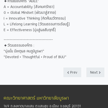
🔸ค่านิยมองค์กร "AGILE"
A = Accountability (
สังคมศรัทธา)
G = Global Mindset (
พัฒนาสู่สากล)
I = Innovative Thinking (
คิดค้นนวัตกรรม)
L = Lifelong Learning (
วัฒนธรรมการเรียนรู้)
E = Effectiveness (
มุ่งสู่ผลสัมฤทธิ์)
----------------------------------
🔸วัฒนธรรมองค์กร :
“
มุ่งมั่น มีเหตุผล คนภูมิบูรพา
”
“Devoted • Thoughtful • Proud of BUU”
Prev
Next
คณะวิทยาศาสตร์ มหาวิทยาลัยบูรพา
169 ถ.ลงหาดบางแสน ต.แสนสุข อ.เมือง จ.ชลบุรี 20131