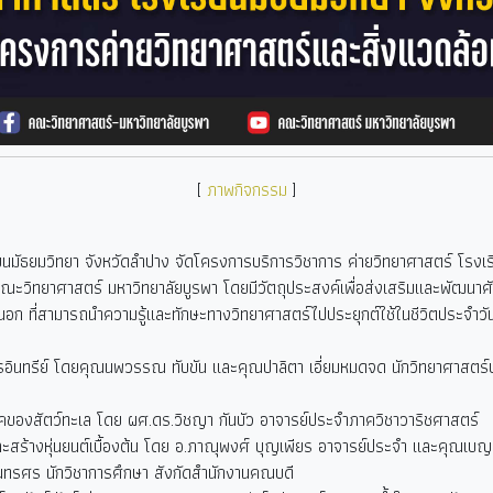
[
ภาพกิจกรรม
]
ยนมัธยมวิทยา จังหวัดลำปาง จัดโครงการบริการวิชาการ ค่ายวิทยาศาสตร์ โรงเ
ณะวิทยาศาสตร์ มหาวิทยาลัยบูรพา โดยมีวัตถุประสงค์เพื่อส่งเสริมและพัฒนาศัก
นอก ที่สามารถนำความรู้และทักษะทางวิทยาศาสตร์ไปประยุกต์ใช้ในชีวิตประจำวัน 
รอินทรีย์ โดยคุณนพวรรณ ทับขัน และคุณปาลิตา เอี่ยมหมดจด นักวิทยาศาสตร์
ของสัตว์ทะเล โดย ผศ.ดร.วิชญา กันบัว อาจารย์ประจำภาควิชาวาริชศาสตร์
ร้างหุ่นยนต์เบื้องต้น โดย อ.ภาณุพงศ์ บุญเพียร อาจารย์ประจำ และคุณเบญจพ
จันทรศร นักวิชาการศึกษา สังกัดสำนักงานคณบดี