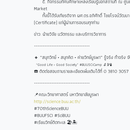
๕. กิจกรรมทัศนศึกษาแหล่งเรียนรู้นอกสถานที่ ณ ศูนย์อ
Market
ทั้งนี้ได้รับเกียรติจาก ผศ.ดร.อภิศักดิ์ ไชยโรจน์วั
(Certificate) แก่ผู้ผ่านการอบรมทุกท่าน
ข่าว: ฝ่ายวิจัย นวัตกรรม และบริการวิชาการ
--------------------------------
🔸 “
สนุกวิทย์ • สนุกคิด • ค่ายวิทย์บูรพา” รู้จริง ทำจริง จ
“Good Life • Good Society” #BUUSCiCamp 🔬🔭🧪
☎️
ติดต่อสอบถามรายละเอียดเพิ่มเติมได้ที่
0 3810 3057 
--------------------------------
📌คณะวิทยาศาสตร์ มหาวิทยาลัยบูรพา
http://science.buu.ac.th/
#70thScienceBUU
#BUUFSCI #SciBUU
#
เรียนวิทย์ติดทะเล
🏖🏝