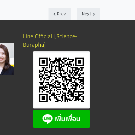
Prev
Next
Line Official (Science-
Burapha)