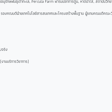
นุรักษ์พันธุ์เต่าทะเล, Percula Farm ฟาร์มปลาการ์ตูน, หาดน้ำใส, สถาบัน
ฒนา รองคณบดีฝ่ายเทคโนโลยีสารสนเทศและโครงสร้างพื้นฐาน ผู้แทนคณบดีคณะว
ับจริง
(
งานบริการวิชาการ)