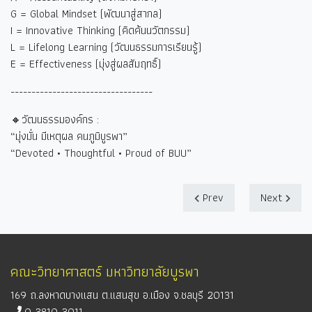
G = Global Mindset (
พัฒนาสู่สากล)
I = Innovative Thinking (
คิดค้นนวัตกรรม)
L = Lifelong Learning (
วัฒนธรรมการเรียนรู้)
E = Effectiveness (
มุ่งสู่ผลสัมฤทธิ์)
----------------------------------
🔸วัฒนธรรมองค์กร :
“
มุ่งมั่น มีเหตุผล คนภูมิบูรพา
”
“Devoted • Thoughtful • Proud of BUU”
Prev
Next
คณะวิทยาศาสตร์ มหาวิทยาลัยบูรพา
169 ถ.ลงหาดบางแสน ต.แสนสุข อ.เมือง จ.ชลบุรี 20131
0-3810-3011