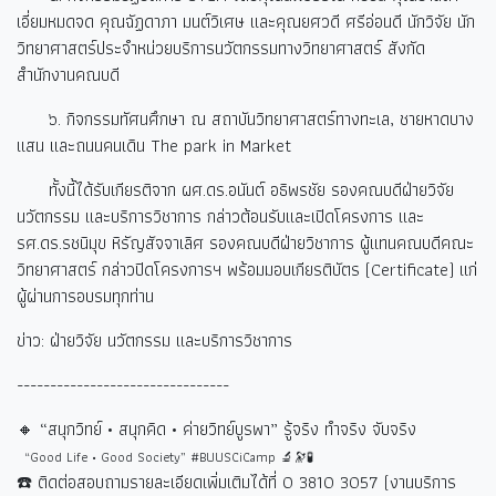
เอี่ยมหมดจด คุณฉัฏดาภา มนต์วิเศษ และคุณยศวดี ศรีอ่อนดี นักวิจัย นัก
วิทยาศาสตร์ประจำหน่วยบริการนวัตกรรมทางวิทยาศาสตร์ สังกัด
สำนักงานคณบดี
๖. กิจกรรมทัศนศึกษา ณ สถาบันวิทยาศาสตร์ทางทะเล, ชายหาดบาง
แสน และถนนคนเดิน The park in Market
ทั้งนี้ได้รับเกียรติจาก ผศ.ดร.อนันต์ อธิพรชัย รองคณบดีฝ่ายวิจัย
นวัตกรรม และบริการวิชาการ กล่าวต้อนรับและเปิดโครงการ และ
รศ.ดร.รชนิมุข หิรัญสัจจาเลิศ รองคณบดีฝ่ายวิชาการ ผู้แทนคณบดีคณะ
วิทยาศาสตร์ กล่าวปิดโครงการฯ พร้อมมอบเกียรติบัตร (Certificate) แก่
ผู้ผ่านการอบรมทุกท่าน
ข่าว: ฝ่ายวิจัย นวัตกรรม และบริการวิชาการ
--------------------------------
🔸 “
สนุกวิทย์ • สนุกคิด • ค่ายวิทย์บูรพา” รู้จริง ทำจริง จับจริง
“Good Life • Good Society” #BUUSCiCamp 🔬🔭🧪
☎️
ติดต่อสอบถามรายละเอียดเพิ่มเติมได้ที่
0 3810 3057 (
งานบริการ