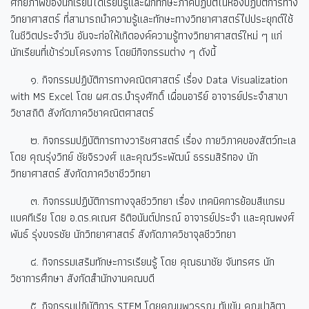
ศักยภาพของนักเรียนได้เรียนรู้และฝึกทักษะภาคปฏิบัติในห้องปฏิบัติการทาง
วิทยาศาสตร์ ที่สามารถนำความรู้และทักษะทางวิทยาศาสตร์ไปประยุกต์ใช้
ในชีวิตประจำวัน อันจะก่อให้เกิดองค์ความรู้ทางวิทยาศาสตร์ใหม่ ๆ แก่
นักเรียนที่เข้าร่วมโครงการ โดยมีกิจกรรมต่าง ๆ ดังนี้
๑. กิจกรรมปฏิบัติการทางคณิตศาสตร์ เรื่อง Data Visualization
with MS Excel โดย ผศ.ดร.บำรุงศักดิ์ เผื่อนอารีย์ อาจารย์ประจำสาขา
วิชาสถิติ สังกัดภาควิชาคณิตศาสตร์
๒. กิจกรรมปฏิบัติการทางวาริชศาสตร์ เรื่อง กายวิภาคของสัตว์ทะเล
โดย คุณรุ่งวิทย์ ชัยจิรวงศ์ และคุณวีระพัฒน์ ธรรมสิริทอง นัก
วิทยาศาสตร์ สังกัดภาควิชาชีววิทยา
๓. กิจกรรมปฏิบัติการทางจุลชีววิทยา เรื่อง เทคนิคการย้อมสีแกรม
แบคทีเรีย โดย อ.ดร.คเณศ ธิติอนันต์ปกรณ์ อาจารย์ประจำ และคุณพงศ์
พันธ์ รุ่งขจรชัย นักวิทยาศาสตร์ สังกัดภาควิชาจุลชีววิทยา
๔. กิจกรรมเสริมทักษะการเรียนรู้ โดย คุณธนาชัย จันทรศร นัก
วิชาการศึกษา สังกัดสำนักงานคณบดี
๕. กิจกรรมปฏิบัติการ STEM โดยคุณนพวรรณ ทับขัน คุณปาลิตา