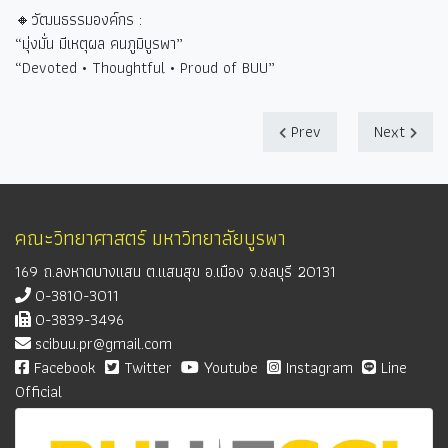
🔸วัฒนธรรมองค์กร :
“
มุ่งมั่น มีเหตุผล คนภูมิบูรพา
”
“Devoted • Thoughtful • Proud of BUU”
Prev
Next
คณะวิทยาศาสตร์ มหาวิทยาลัยบูรพา
169 ถ.ลงหาดบางแสน ต.แสนสุข อ.เมือง จ.ชลบุรี 20131
0-3810-3011
0-3839-3496
scibuu.pr@gmail.com
Facebook
Twitter
Youtube
Instagram
Line
Official