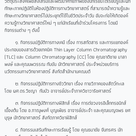
วัตถุประสงค์เพื่อส่งเสริมและพัฒนาศักยภาพของนักเรียนได้เรียนรู้และฝึก
ทักษะภาคปฏิบัติในห้องปฏิบัติการทางวิทยาศาสตร์ ที่สามารถนำความรู้และ
ทักษะทางวิทยาศาสตร์ไปประยุกต์ใช้ในชีวิตประจำวัน อันจะก่อให้เกิดองค์
ความรู้ทางวิทยาศาสตร์ใหม่ ๆ แก่นักเรียนที่เข้าร่วมโครงการ โดยมี
กิจกรรมต่าง ๆ ดังนี้
๑. กิจกรรมปฏิบัติการทางเคมี เรื่อง การสกัดสาร และการแยกองค์
ประกอบของสารด้วยเทคนิค Thin Layer Column Chromatography
(TLC) และ Column Chromatography (CC) โดย คุณชาติชาย มาลา
พงษ์ และคุณนพวรรณ ทับขัน นักวิทยาศาสตร์ ประจำหน่วยบริการ
นวัตกรรมทางวิทยาศาสตร์ สังกัดสำนักงานคณบดี
๒. กิจกรรมปฏิบัติการทางชีววิทยา เรื่อง กายวิภาคของสัตว์ทะเล
โดย ผศ.ดร.วิชญา กันบัว อาจารย์ประจำภาควิชาวาริชศาสตร์
๓. กิจกรรมปฏิบัติการทางฟิสิกส์ เรื่อง การต่อวงจรอิเล็กทรอนิกส์
เบื้องต้น โดย อ.ภาณุพงศ์ บุญเพียร อาจารย์ประจำ และคุณเบญจพร ยศ
บุรุษ นักวิทยาศาสตร์ สังกัดภาควิชาฟิสิกส์
๔. กิจกรรมเสริมทักษะการเรียนรู้ โดย คุณธนาชัย จันทรศร นัก