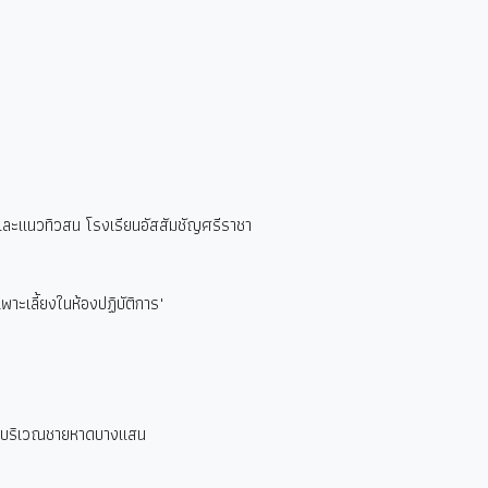
ละแนวทิวสน โรงเรียนอัสสัมชัญศรีราชา
าะเลี้ยงในห้องปฏิบัติการ"
ยนสีบริเวณชายหาดบางแสน