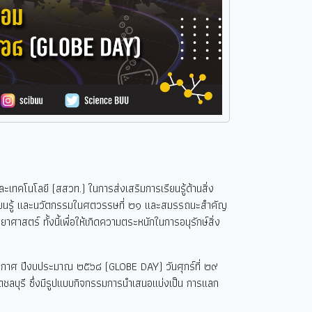
เทคโนโลยี (สสวท.) ในการส่งเสริมการเรียนรู้ด้านสิ่ง
ารเรียนรู้ และนวัตกรรมในศตวรรษที่ ๒๑ และสมรรถนะสำคัญ
าศาสตร์ ทั้งนี้เพื่อให้เกิดความตระหนักในการอนุรักษ์สิ่ง
ภูมิอากาศ ปีงบประมาณ ๒๕๖๘ (GLOBE DAY)
วันศุกร์ที่ ๒๙
ดชลบุรี ซึ่งมีรูปแบบกิจกรรมการนำเสนอแบ่งเป็น การแลก