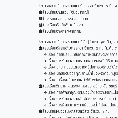
✨การแลกเปลี่ยนผลงานแบบกิจกรรม จำนวน ๔ ทีม จา
🏫โรงเรียนบ้านสวน (จั่นอนุสรณ์)
🏫โรงเรียนบ่อทองวงษ์จันทร์วิทยา
🏫โรงเรียนอัสสัมชัญศรีราชา
🏫โรงเรียนอ่างศิลาพิทยาคม
✨การแลกเปลี่ยนผลงานแบบวิจัย (จำนวน ๑๐ ทีม) จา
🏫โรงเรียนอัสสัมชัญศรีราชา จำนวน ๕ ทีม (ม.ต้น ๓
🔸เรื่อง การเปรียบเทียบคุณภาพดินที่ส่งผลต่อกา
🔸เรื่อง การศึกษาความหลากหลายของดัชนีชีวภาพโด
🔸เรื่อง บทบาทของแสงอาทิตย์ต่อการเจริญเติบโ
🔸เรื่อง ผลของปัจจัยคุณภาพน้ำในจังหวัดจันทบุร
🔸เรื่อง เครื่องผลิตกระแสไฟฟ้าพลังงานสะอาดจา
🏫โรงเรียนวิทยาศาสตร์จุฬาภรณราชวิทยาลัย ชลบุรี 
🔸เรื่อง การศึกษาอุณหภูมิของน้ำต่อความหนาแน่น
🔸เรื่อง การศึกษาความสัมพันธ์ระหว่างปริมาณน้ำฝ
🔸เรื่อง การศึกษาค่าความเค็มของน้ำที่ส่งผลต่อ
🏫โรงเรียนหนองรีมงคลสุขสวัสดิ์ จำนวน ๑ ทีม
🔸เรื่อง ความสัมพันธ์ระหว่างปริมาณออกซิเจนละลา