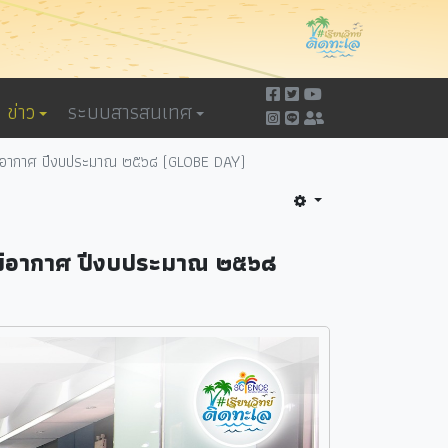
ข่าว
ระบบสารสนเทศ
ลงภูมิอากาศ ปีงบประมาณ ๒๕๖๘ (GLOBE DAY)
งภูมิอากาศ ปีงบประมาณ ๒๕๖๘