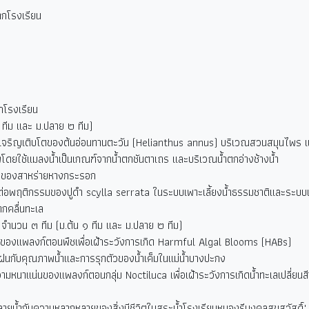
กโรงเรียน
กโรงเรียน
 ทีม และ ม.ปลาย ๒ ทีม)
รเจริญเติบโตของต้นอ่อนทานตะวัน (Helianthus annus)
บริเวณสวนสมุนไพร แ
ยใช้แมลงน้ำเป็นเกณฑ์จากน้ำตกชันตาเถร และบริเวณน้ำตกอ่างช้างน้ำ
ตของสาหร่ายหางกระรอก
ีต่อพฤติกรรมของปูดำ scylla serrata
ในระบบเพาะเลี้ยงน้ำธรรมชาติและระบบเพ
กคลื่นทะเล
จำนวน ๓ ทีม (ม.ต้น ๑ ทีม และ ม.ปลาย ๒ ทีม)
ของแพลงก์ตอนพืชเพื่อเฝ้าระวังการเกิด Harmful Algal Blooms (HABs)
นกับคุณภาพน้ำและการรุกตัวของน้ำเค็มในแม่น้ำบางปะกง
ความหนาแน่นของแพลงก์ตอนกลุ่ม Noctiluca
เพื่อเฝ้าระวังการเกิดน้ำทะเลเปลี่
ยน้ำกับความหลากหลายของสิ่งมีชีวิตในสระน้ำโรงเรียนหนองรีมงคลสุขสวัสดิ์"