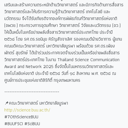
เสริมและสร้างความตระหนักด้านวิทยาศาสตร์ และมีภารกิจด้านการสื่อสาร
วิทยาศาสตร์และให้บริการความรู้ด้านวิทยาศาสตร์ เทคโนโลยี และ
นวัตกรรม จึงได้รับเกียรติจากองค์การพิพิธภัณฑ์วิทยาศาสตร์แห่งชาติ
(อพวช.) กระทรวงการอุดมศึกษา วิทยาศาสตร์ วิจัยและนวัตกรรม (อว.)
ให้เป็นหนึ่งในเครือข่ายพลังสื่อสารวิทยาศาสตร์ประเทศไทย ประจำปี
๒๕๖๘ โดย รศ.ดร.รชนิมุข หิรัญสัจจาเลิศ รองคณบดีฝ่ายวิชาการ ผู้แทน
คณบดีคณะวิทยาศาสตร์ มหาวิทยาลัยบูรพา พร้อมด้วย รศ.ดร.เพียง
พักตร์ สุขรักษ์ ได้เข้าร่วมประกาศเจตจำนงร่วมเป็นเครือข่ายพลังสื่อสาร
วิทยาศาสตร์ประเทศไทย ในงาน Thailand Science Communication
Award and Network 2025
ซึ่งจัดขึ้นในมหกรรมวิทยาศาสตร์และ
เทคโนโลยีแห่งชาติ ประจำปี ๒๕๖๘ วันที่ ๑๔ สิงหาคม พ.ศ. ๒๕๖๘ ณ
ศูนย์การประชุมแห่งชาติสิริกิติ์ กรุงเทพมหานคร
--------------------------------
📌คณะวิทยาศาสตร์ มหาวิทยาลัยบูรพา
http://science.buu.ac.th/
#70thScienceBUU
#BUUFSCI #SciBUU