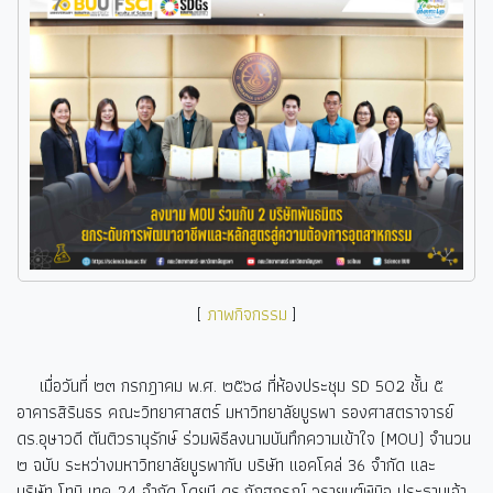
[
ภาพกิจกรรม
]
เมื่อวันที่ ๒๓ กรกฎาคม พ.ศ. ๒๕๖๘ ที่ห้องประชุม SD 502
ชั้น ๕
อาคารสิรินธร คณะวิทยาศาสตร์ มหาวิทยาลัยบูรพา รองศาสตราจารย์
ดร.อุษาวดี ตันติวรานุรักษ์ ร่วมพิธีลงนามบันทึกความเข้าใจ (
MOU)
จำนวน
๒ ฉบับ ระหว่างมหาวิทยาลัยบูรพากับ บริษัท แอคโคล่
36
จำกัด และ
บริษัท โทมิ เทค
24
จำกัด โดยมี ดร.ภัฏฐกรณ์ วรายนต์พินิจ ประธานเจ้า