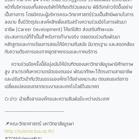
หน้าที่บริหารของทั้งสองบริษัทให้เกียรติร่วมลงนาม พิธีดังกล่าวจัดขึ้นอย่าง
เป็นทางการ โดยมีคณะผู้บริหารคณะวิทยาศาสตร์ร่วมเป็นสักขีพยานในการ
ลงนาม ซึ่งมีวัตถุประสงค์หลักเพื่อเสริมสร้างความร่วมมือในการพัฒนา
อาชีพ (
Career Development)
ให้แก่นิสิต ส่งเสริมทักษะและ
ประสบการณ์ที่จำเป็นสำหรับการทำงานจริง ตลอดจนร่วมกันพัฒนา
หลักสูตรและการเรียนการสอนให้มีความทันสมัย มีมาตรฐาน และสอดคล้อง
กับความต้องการของภาคอุตสาหกรรมและภาคบริการ
ความร่วมมือครั้งนี้ยังมุ่งเน้นให้บัณฑิตของมหาวิทยาลัยบูรพามีศักยภาพ
สูง สามารถค้นหาความถนัดของตนเอง พัฒนาทักษะได้ตรงตามสายอาชีพ
และปรับตัวเข้ากับวัฒนธรรมองค์กรได้อย่างเหมาะสม ตอบสนองต่อการ
เปลี่ยนแปลงของตลาดแรงงานและเทคโนโลยีในอนาคต
Cr.
ข่าว: ฝ่ายสื่อสารองค์กรและความสัมพันธ์ระหว่างประเทศ
--------------------------------
📌คณะวิทยาศาสตร์ มหาวิทยาลัยบูรพา
http://science.buu.ac.th/
#70thScienceBUU