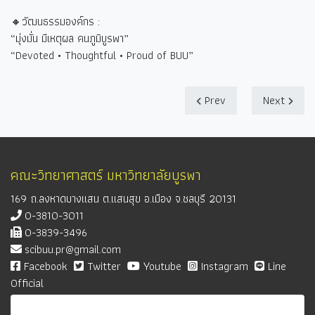
🔸วัฒนธรรมองค์กร :
“
มุ่งมั่น มีเหตุผล คนภูมิบูรพา
”
“Devoted • Thoughtful • Proud of BUU”
Prev
Next
คณะวิทยาศาสตร์ มหาวิทยาลัยบูรพา
169 ถ.ลงหาดบางแสน ต.แสนสุข อ.เมือง จ.ชลบุรี 20131
0-3810-3011
0-3839-3496
scibuu.pr@gmail.com
Facebook
Twitter
Youtube
Instagram
Line
Official