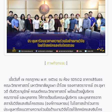
[
ภาพกิจกรรม
]
เมื่อวันที่ ๗ กรกฎาคม พ.ศ. ๒๕๖๘ ณ ห้อง SD502
อาคารสิรินธร
คณะวิทยาศาสตร์ มหาวิทยาลัยบูรพา นำโดย รองศาสตราจารย์ ดร.อุษา
วดี ตันติวรานุรักษ์ คณบดีคณะวิทยาศาสตร์ พร้อมด้วยผู้บริหาร
คณาจารย์ และบุคลากร ให้การต้อนรับคณะผู้บริหาร และบุคลากรจาก
สถาบันวิจัยแสงซินโครตรอน (องค์การมหาชน) ในโอกาสเข้าร่วมการ
ประชุมหารือแนวทางความร่วมมือด้านงานวิจัยโดยใช้เทคนิคแสงซินโคร