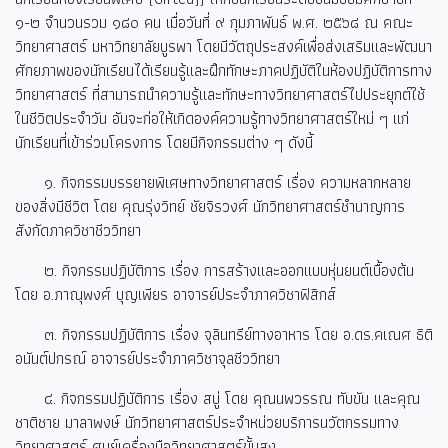
๑-๒ จำนวนรวม ๑๘๐ คน เมื่อวันที่ ๙ กุมภาพันธ์ พ.ศ. ๒๕๖๘ ณ คณะ
วิทยาศาสตร์ มหาวิทยาลัยบูรพา โดยมีวัตถุประสงค์เพื่อส่งเสริมและพัฒนา
ศักยภาพของนักเรียนได้เรียนรู้และฝึกทักษะภาคปฏิบัติในห้องปฏิบัติการทาง
วิทยาศาสตร์ ที่สามารถนำความรู้และทักษะทางวิทยาศาสตร์ไปประยุกต์ใช้
ในชีวิตประจำวัน อันจะก่อให้เกิดองค์ความรู้ทางวิทยาศาสตร์ใหม่ ๆ แก่
นักเรียนที่เข้าร่วมโครงการ โดยมีกิจกรรมต่าง ๆ ดังนี้
๑. กิจกรรมบรรยายพิเศษทางวิทยาศาสตร์ เรื่อง ความหลากหลาย
ของสิ่งมีชีวิต โดย คุณรุ่งวิทย์ ชัยจิรวงศ์ นักวิทยาศาสตร์ชำนาญการ
สังกัดภาควิชาชีววิทยา
๒. กิจกรรมปฏิบัติการ เรื่อง การสร้างและออกแบบหุ่นยนต์เบื้องต้น
โดย อ.ภาณุพงศ์ บุญเพียร อาจารย์ประจำภาควิชาฟิสิกส์
๓. กิจกรรมปฏิบัติการ เรื่อง จุลินทรีย์ทางอาหาร โดย อ.ดร.คเณศ ธิติ
อนันต์ปกรณ์ อาจารย์ประจำภาควิชาจุลชีววิทยา
๔. กิจกรรมปฏิบัติการ เรื่อง สบู่ โดย คุณนพวรรณ ทับขัน และคุณ
ชาติชาย มาลาพงษ์ นักวิทยาศาสตร์ประจำหน่วยบริการนวัตกรรมทาง
วิทยาศาสตร์ ศูนย์เครื่องมือวิทยาศาสตร์ขั้นสูง