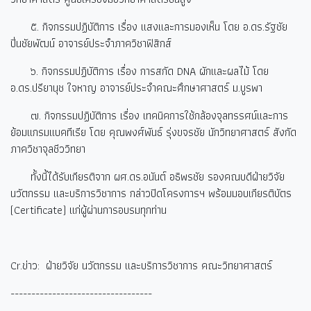
๕. กิจกรรมปฏิบัติการ เรื่อง แสงและการมองเห็น โดย อ.ดร.รัฐชัย
ปิ่นชัยพัฒน์ อาจารย์ประจำภาควิชาฟิสิกส์
๖. กิจกรรมปฏิบัติการ เรื่อง การสกัด DNA
ผักและผลไม้ โดย
อ.ดร.ปรียานุช ใจหาญ อาจารย์ประจำคณะศึกษาศาสตร์ ม.บูรพา
๗. กิจกรรมปฏิบัติการ เรื่อง เทคนิคการใช้กล้องจุลทรรศน์และการ
ย้อมแกรมแบคทีเรีย โดย คุณพงศ์พันธ์ รุ่งขจรชัย นักวิทยาศาสตร์ สังกัด
ภาควิชาจุลชีววิทยา
ทั้งนี้ได้รับเกียรติจาก ผศ.ดร.อนันต์ อธิพรชัย รองคณบดีฝ่ายวิจัย
นวัตกรรม และบริการวิชาการ กล่าวปิดโครงการฯ พร้อมมอบเกียรติบัตร
(Certificate)
แก่ผู้ผ่านการอบรมทุกท่าน
Cr.
ข่าว: ฝ่ายวิจัย นวัตกรรม และบริการวิชาการ คณะวิทยาศาสตร์
----------------------------------