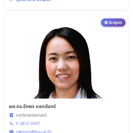
Scopus
ผศ.ดร.รักพร ดอกจันทร์
ภาควิชาคณิตศาสตร์
0 3810 3047
rakporn@buu.ac.th