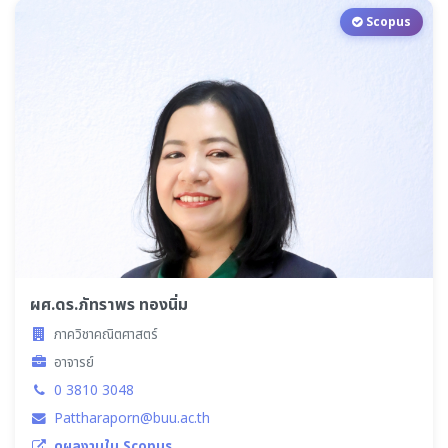
Scopus
ผศ.ดร.ภัทราพร ทองนิ่ม
ภาควิชาคณิตศาสตร์
อาจารย์
0 3810 3048
Pattharaporn@buu.ac.th
ดูผลงานใน Scopus