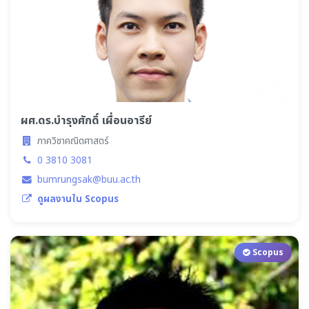
ผศ.ดร.บำรุงศักดิ์ เผื่อนอารีย์
ภาควิชาคณิตศาสตร์
0 3810 3081
bumrungsak@buu.ac.th
ดูผลงานใน Scopus
Scopus