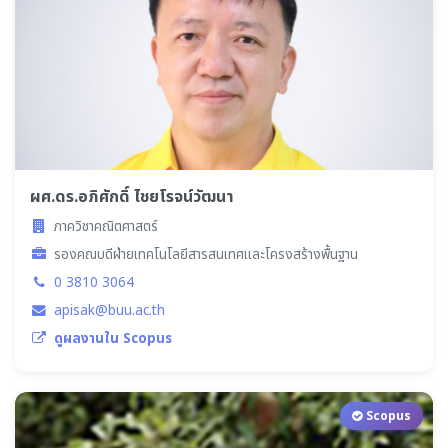
ผศ.ดร.อภิศักดิ์ ไชยโรจน์วัฒนา
ภาควิชาคณิตศาสตร์
รองคณบดีฝ่ายเทคโนโลยีสารสนเทศและโครงสร้างพื้นฐาน
0 3810 3064
apisak@buu.ac.th
ดูผลงานใน Scopus
Scopus