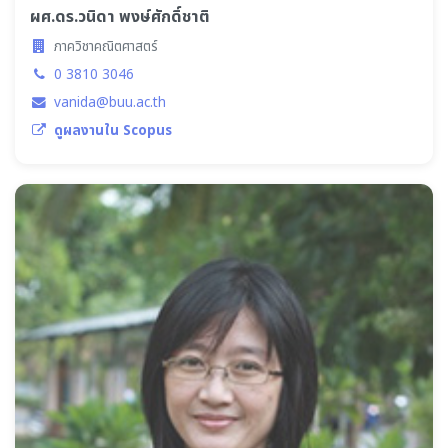
ผศ.ดร.วนิดา พงษ์ศักดิ์ชาติ
ภาควิชาคณิตศาสตร์
0 3810 3046
vanida@buu.ac.th
ดูผลงานใน Scopus