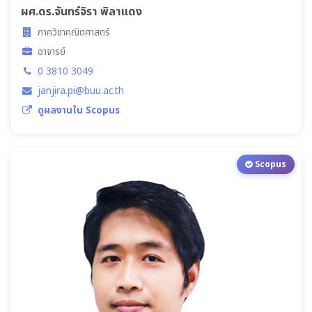
ผศ.ดร.จันทร์จิรา พิลาแดง
ภาควิชาคณิตศาสตร์
อาจารย์
0 3810 3049
janjira.pi@buu.ac.th
ดูผลงานใน Scopus
Scopus