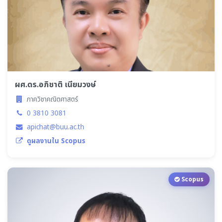
ผศ.ดร.อภิชาติ เนียมวงษ์
ภาควิชาคณิตศาสตร์
0 3810 3081
apichat@buu.ac.th
ดูผลงานใน Scopus
Scopus