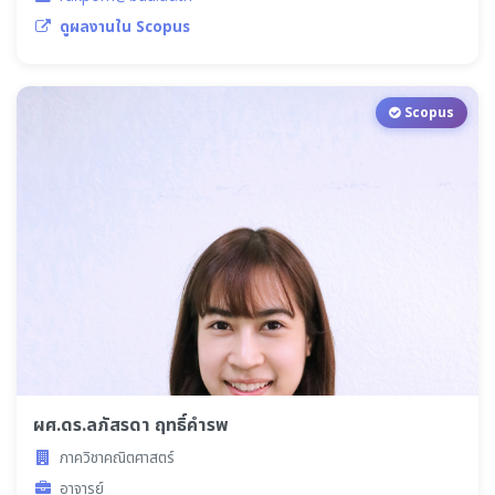
ดูผลงานใน Scopus
Scopus
ผศ.ดร.ลภัสรดา ฤทธิ์คำรพ
ภาควิชาคณิตศาสตร์
อาจารย์