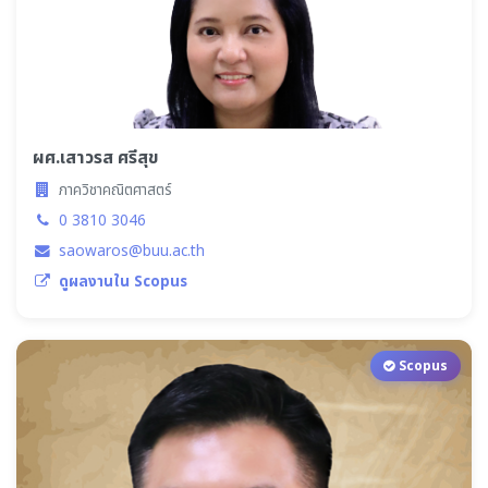
ผศ.เสาวรส ศรีสุข
ภาควิชาคณิตศาสตร์
0 3810 3046
saowaros@buu.ac.th
ดูผลงานใน Scopus
Scopus