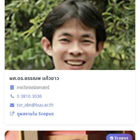
ผศ.ดร.อรรณพ แก้วขาว
ภาควิชาคณิตศาสตร์
0 3810 3036
tor_idin@buu.ac.th
ดูผลงานใน Scopus
Scopus