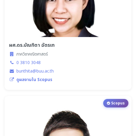
ผศ.ดร.บัณฑิตา ฉัตรเท
ภาควิชาคณิตศาสตร์
0 3810 3048
bunthita@buu.ac.th
ดูผลงานใน Scopus
Scopus