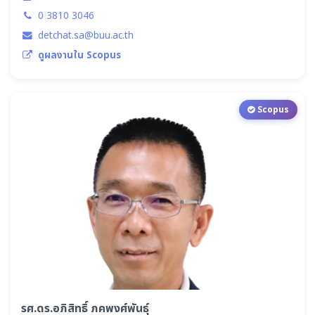
0 3810 3046
detchat.sa@buu.ac.th
ดูผลงานใน Scopus
Scopus
รศ.ดร.อภิสิทธิ์ ภคพงศ์พันธุ์