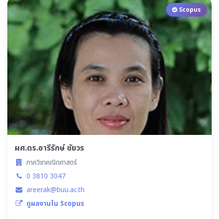
Scopus
ผศ.ดร.อารีรักษ์ ชัยวร
ภาควิชาคณิตศาสตร์
0 3810 3047
areerak@buu.ac.th
ดูผลงานใน Scopus